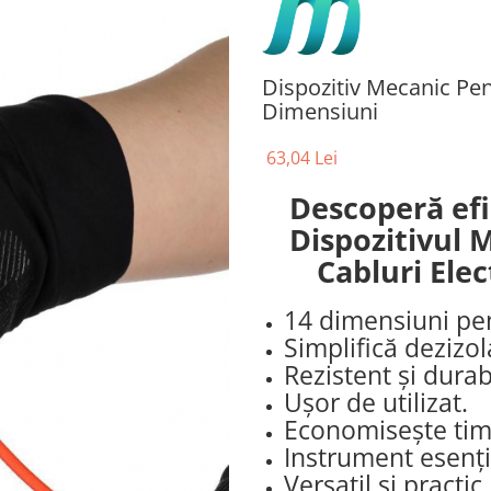
Dispozitiv Mecanic Pent
Dimensiuni
63,04 Lei
Descoperă efic
Dispozitivul 
Cabluri Elec
14 dimensiuni pen
Simplifică dezizol
Rezistent și durab
Ușor de utilizat.
Economisește timp
Instrument esenția
Versatil și practic.