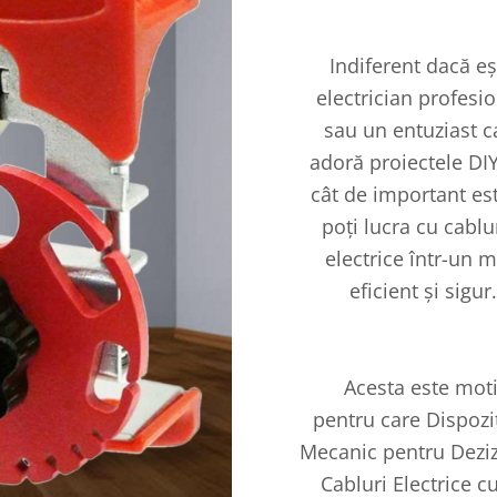
Indiferent dacă eș
electrician profesio
sau un entuziast c
adoră proiectele DIY,
cât de important es
poți lucra cu cablu
electrice într-un 
eficient și sigur.
Acesta este moti
pentru care Dispozi
Mecanic pentru Dezi
Cabluri Electrice c