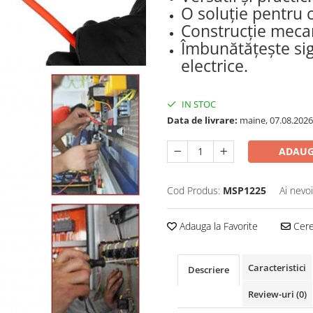
O soluție pentru c
Construcție meca
Îmbunătățește sig
electrice.
IN STOC
Data de livrare:
maine, 07.08.2026
ADAUG
Cod Produs:
MSP1225
Ai nevo
Adauga la Favorite
Cere 
Caracteristici
Descriere
Review-uri
(0)