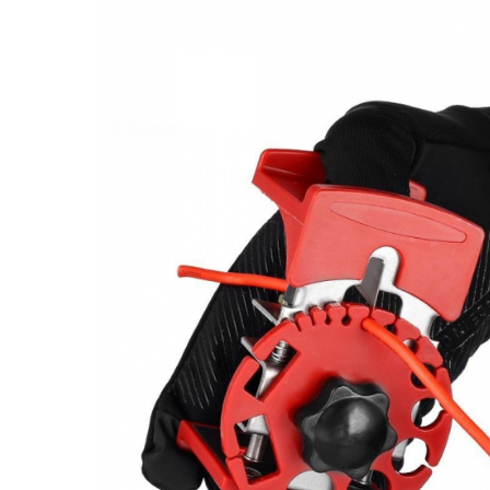
Stickere Copii
Stickere Florale
Stickere Diverse
Stickere Pentru Usi
Unelte - Accesorii DIY
Markere Corectoare - Retuș
Mobilier