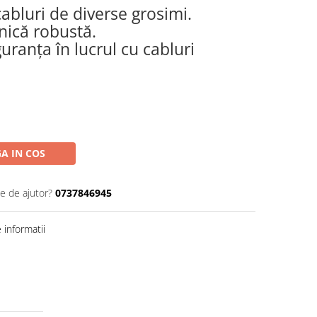
abluri de diverse grosimi.
nică robustă.
uranța în lucrul cu cabluri
A IN COS
ie de ajutor?
0737846945
informatii