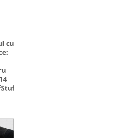
ul cu
ce:
ru
 14
fStuff®