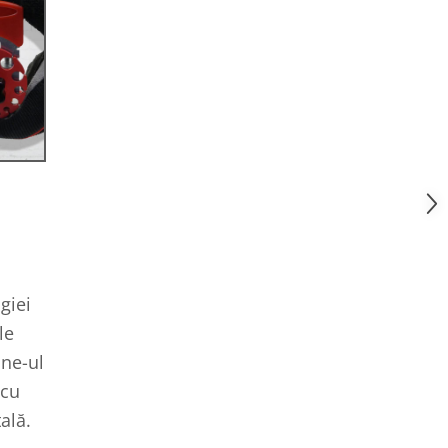
giei
le
ine-ul
 cu
ală.