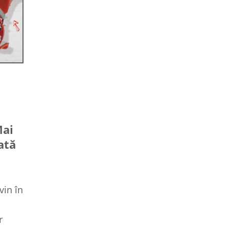
Mai
ată
vin în
r