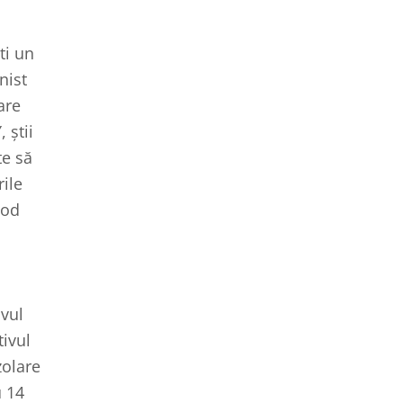
ti un
nist
are
 știi
te să
rile
mod
vul
tivul
zolare
u 14