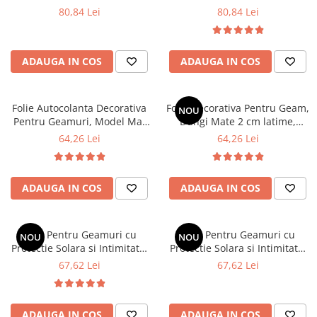
Oglinda Pentru Intimitate si
Oglinda Pentru Intimitate si
80,84 Lei
80,84 Lei
Protectie Solara, 60 x 200
Protectie Solara, 60 x 200
ADAUGA IN COS
ADAUGA IN COS
Folie Autocolanta Decorativa
Folie Decorativa Pentru Geam,
NOU
Pentru Geamuri, Model Mat
Dungi Mate 2 cm latime,
Frosted, Pentru Protectie
Pentru Intimitate si Protectie
64,26 Lei
64,26 Lei
Vizuala si Solara, 60 x 200 cm
Solara, 60x200 cm
ADAUGA IN COS
ADAUGA IN COS
Folie Pentru Geamuri cu
Folie Pentru Geamuri cu
NOU
NOU
Protectie Solara si Intimitate,
Protectie Solara si Intimitate,
cu Efect de Vitraliu, Model
cu Efect de Vitraliu, Model
67,62 Lei
67,62 Lei
Pasari Privighetori si Flori
Caleidoscop
ADAUGA IN COS
ADAUGA IN COS