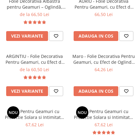
Folie Decorativă Albastră
AURIU - Folie Decorativa
Stickere Copii
pentru Geamuri – Oglindă,
Pentru Geamuri, cu Efect de
Intimitate, Protecție Solară
Oglinda Pentru Intimitate si
Stickere Florale
de la 66,50 Lei
66,50 Lei
Protectie Solara, 60 x 200 cm
Stickere Diverse
Stickere Pentru Usi
VEZI VARIANTE
ADAUGA IN COS
Unelte - Accesorii DIY
Markere Corectoare - Retuș
Mobilier
ARGINTIU - Folie Decorativa
Maro - Folie Decorativa Pentru
Pentru Geamuri, cu Efect de
Geamuri, cu Efect de Oglinda
Oglinda Pentru Intimitate si
Pentru Intimitate si Protectie
de la 60,50 Lei
64,26 Lei
Protectie Solara
Solara, 60 x 200 cm
VEZI VARIANTE
ADAUGA IN COS
Folie Pentru Geamuri cu
Folie Pentru Geamuri cu
NOU
NOU
Protectie Solara si Intimitate,
Protectie Solara si Intimitate,
cu Efect de Vitraliu, Model
cu Efect de Vitraliu, Model
67,62 Lei
67,62 Lei
Fluturi si Flori
Pasari Colibri si Flori