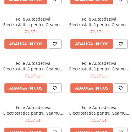
200 cm
200 cm
Folie Autoadezivă
Folie Autoadezivă
Electrostatica pentru Geamuri
Electrostatică pentru Geamuri
și Ferestre, Model Floral
și Ferestre, Model Dungi
70,67 Lei
70,67 Lei
Elegant, Protecție Intimitate și
Oblice, Protecție Intimitate și
Decorativă, Dimensiuni 60 x
Decorativă, Dimensiuni 60 x
ADAUGA IN COS
ADAUGA IN COS
200 cm
200 cm
Folie Autoadezivă
Folie Autoadezivă
Electrostatică pentru Geamuri
Electrostatică pentru Geamuri
și Ferestre, Model Mozaic
și Ferestre, Model Fragmente
70,67 Lei
70,67 Lei
Holografic, Protecție Intimitate
Holografice, Protecție
și Decorativă, Dimensiuni 60 x
Intimitate și Decorativă,
ADAUGA IN COS
ADAUGA IN COS
200 cm
Dimensiuni 60 x 200 cm
Folie Autoadezivă
Folie Autoadezivă
Electrostatică pentru Geamuri
Electrostatică pentru Geamuri
și Ferestre, Model Pietre
și Ferestre, Model Holografic
70,67 Lei
70,67 Lei
Naturale Holografice,
Floral în Relief, Protecție
Protecție Intimitate și
Intimitate și Decorativă,