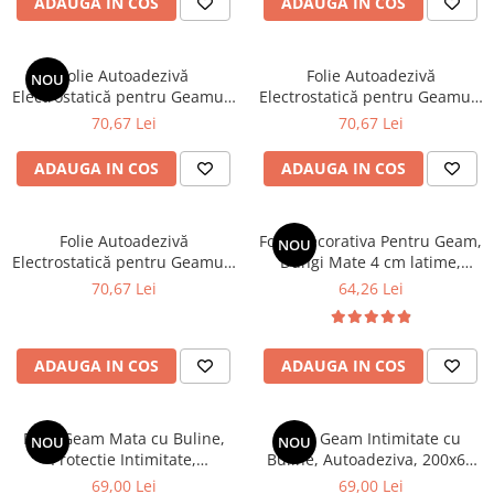
ADAUGA IN COS
ADAUGA IN COS
200 cm
200 cm
Folie Autoadezivă
Folie Autoadezivă
NOU
Electrostatică pentru Geamuri
Electrostatică pentru Geamuri
și Ferestre, Model
și Ferestre, Model Linii
70,67 Lei
70,67 Lei
Dreptunghiuri Interconectate,
Orizontale 7 cm x 7 mm,
Protecție Intimitate și
Protecție Intimitate și
ADAUGA IN COS
ADAUGA IN COS
Decorativă, Dimensiuni 60 x
Decorativă, Dimensiuni 60 x
200 cm
200 cm
Folie Autoadezivă
Folie Decorativa Pentru Geam,
NOU
Electrostatică pentru Geamuri
Dungi Mate 4 cm latime,
și Ferestre, Model Frunze
Pentru Intimitate si Protectie
70,67 Lei
64,26 Lei
Holografice Decorative,
Solara, 60x200 cm
Protecție Intimitate și
Decorativă, Dimensiuni 60 x
ADAUGA IN COS
ADAUGA IN COS
200 cm
Folie Geam Mata cu Buline,
Folie Geam Intimitate cu
NOU
NOU
Protectie Intimitate,
Buline, Autoadeziva, 200x60
Autoadeziva, 200x60 cm
cm, Protectie Vizuala
69,00 Lei
69,00 Lei