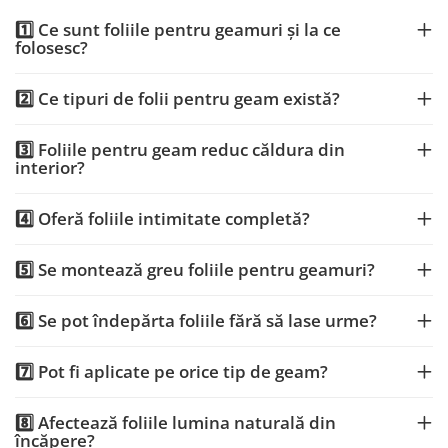
1️⃣ Ce sunt foliile pentru geamuri și la ce
folosesc?
2️⃣ Ce tipuri de folii pentru geam există?
3️⃣ Foliile pentru geam reduc căldura din
interior?
4️⃣ Oferă foliile intimitate completă?
5️⃣ Se montează greu foliile pentru geamuri?
6️⃣ Se pot îndepărta foliile fără să lase urme?
7️⃣ Pot fi aplicate pe orice tip de geam?
8️⃣ Afectează foliile lumina naturală din
încăpere?