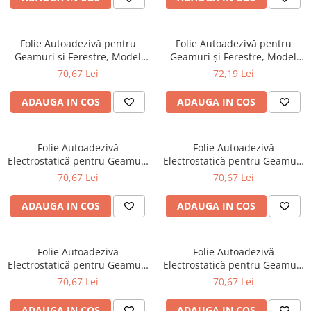
Folie Autoadezivă pentru
Folie Autoadezivă pentru
Geamuri și Ferestre, Model
Geamuri și Ferestre, Model
Fulgi de Nea, Protecție
Jaluzele, Protecție Intimitate și
70,67 Lei
72,19 Lei
Intimitate și Decorativă,
Decorativă, Dimensiuni 60 x
Dimensiuni 60 x 200 cm
200 cm
ADAUGA IN COS
ADAUGA IN COS
Folie Autoadezivă
Folie Autoadezivă
Electrostatică pentru Geamuri
Electrostatică pentru Geamuri
și Ferestre, Model Flori,
și Ferestre, Model Frunze
70,67 Lei
70,67 Lei
Protecție Intimitate și
Ginkgo , Protecție Intimitate și
Decorativă, Dimensiuni 60 x
Decorativă, Dimensiuni 60 x
ADAUGA IN COS
ADAUGA IN COS
200 cm
200 cm
Folie Autoadezivă
Folie Autoadezivă
Electrostatică pentru Geamuri
Electrostatică pentru Geamuri
și Ferestre, Model Linii
și Ferestre, Model Labirint
70,67 Lei
70,67 Lei
Abstracte, Protecție Intimitate
Abstract, Protecție Intimitate
și Decorativă, Dimensiuni 60 x
și Decorativă, Dimensiuni 60 x
ADAUGA IN COS
ADAUGA IN COS