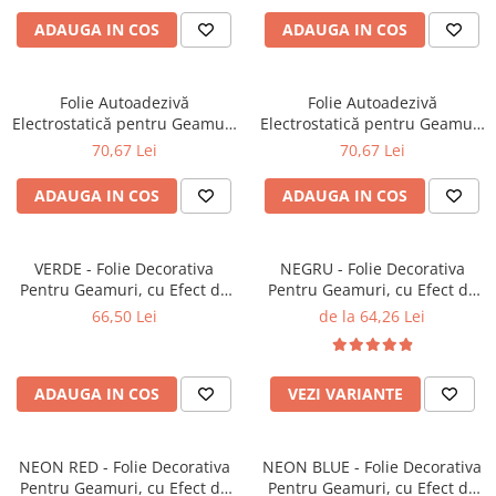
ADAUGA IN COS
ADAUGA IN COS
Folie Autoadezivă
Folie Autoadezivă
Electrostatică pentru Geamuri
Electrostatică pentru Geamuri
și Ferestre, Model Geometric
și Ferestre, Model Cercuri
70,67 Lei
70,67 Lei
Triunghiuri, Protecție
Metalice, Protecție Intimitate
Intimitate și Decorativă,
și Decorativă, Dimensiuni 60 x
ADAUGA IN COS
ADAUGA IN COS
Dimensiuni 60 x 200 cm
200 cm
VERDE - Folie Decorativa
NEGRU - Folie Decorativa
Pentru Geamuri, cu Efect de
Pentru Geamuri, cu Efect de
Oglinda Pentru Intimitate si
Oglinda Pentru Intimitate si
66,50 Lei
de la 64,26 Lei
Protectie Solara, 60 x 200 cm
Protectie Solara
ADAUGA IN COS
VEZI VARIANTE
NEON RED - Folie Decorativa
NEON BLUE - Folie Decorativa
Pentru Geamuri, cu Efect de
Pentru Geamuri, cu Efect de