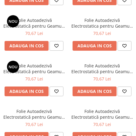
ADAUGA IN COS
ADAUGA IN COS
Decorativă, Dimensiuni 60 x
Dimensiuni 60 x 200 cm
200 cm
Folie Autoadezivă
Folie Autoadezivă
NOU
Electrostatică pentru Geamuri
Electrostatica pentru Geamuri
și Ferestre, Model Opac
și Ferestre, Model Mozaic
70,67 Lei
70,67 Lei
Negru, Protecție Intimitate și
Sablat, Protecție Intimitate și
Decorativă, Dimensiuni 60 x
Decorativă, Dimensiuni 60 x
ADAUGA IN COS
ADAUGA IN COS
200 cm
200 cm
Folie Autoadezivă
Folie Autoadezivă
NOU
Electrostatică pentru Geamuri
Electrostatică pentru Geamuri
și Ferestre, Model Mozaic
și Ferestre, Model Linii
70,67 Lei
70,67 Lei
Floral Elegant, Protecție
Verticale, Protecție Intimitate
Intimitate și Decorativă,
și Decorativă, Dimensiuni 60 x
ADAUGA IN COS
ADAUGA IN COS
Dimensiuni 60 x 200 cm
200 cm
Folie Autoadezivă
Folie Autoadezivă
Electrostatică pentru Geamuri
Electrostatică pentru Geamuri
și Ferestre, Model Geometric
și Ferestre, Model Pătrate
70,67 Lei
70,67 Lei
Modern, Protecție Intimitate și
Sablate, Protecție Intimitate și
Decorativă, Dimensiuni 60 x
Decorativă, Dimensiuni 60 x