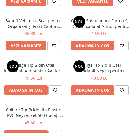
VEZI VARIANTE
VEZI VARIANTE
Bandă Velcro cu Scai pentru
Carlige Suspendare Forma S,
NOU
Organizat și Fixat Cabluri,
Otel Inoxidabil Auriu, pentru
Material PVC
Bucatarie, Baie si Organizare
35,89 Lei
49,50 Lei
Obiecte
VEZI VARIANTE
ADAUGA IN COS
Carlige Tip S din Otel
Carlige Tip S din Otel
NOU
NOU
Inoxidabil Alb pentru Agatare
Inoxidabil Negru pentru
si Organizare Obiecte
Agatare si Organizare Obiecte
49,50 Lei
49,50 Lei
ADAUGA IN COS
ADAUGA IN COS
Coliere Tip Bride din Plastic
PVC Negre, Set 500 Bucăți,
pentru Organizare Cabluri și
49,50 Lei
Fixare Obiecte