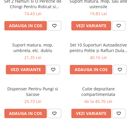
Set 2 Hamuri si O Pereche de
Suport matura, mop, sau alte
Stickere Copii
Chingi Pentru Ridicat si
ustensile
Transportat Mobila si Alte
Stickere Florale
74,43 Lei
19,83 Lei
Obiecte Grele si Voluminoase
Stickere Diverse
ADAUGA IN COS
VEZI VARIANTE
Stickere Pentru Usi
Unelte - Accesorii DIY
Markere Corectoare - Retuș
Suport matura, mop,
Set 10 Suporturi Autoadezive
Mobilier
umbrela, etc. dublu
pentru Polite și Rafturi Dulap
– Stabilitate și Ușurință în
21,35 Lei
40,16 Lei
Montaj, 12 x 6 x 1.5 cm
VEZI VARIANTE
ADAUGA IN COS
Dispenser Pentru Pungi si
Cutie depozitare
Sacose
compartimentata
25,73 Lei
de la 45,76 Lei
ADAUGA IN COS
VEZI VARIANTE