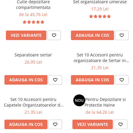
Cutie depozitare
Set organizatoare umerase
compartimentata
17,29 Lei
de la 45,76 Lei
VEZI VARIANTE
ADAUGA IN COS
Separatoare sertar
Set 10 Accesorii pentru
organizatoare de Sertar in
26,95 Lei
forma de X
21,35 Lei
ADAUGA IN COS
ADAUGA IN COS
Set 10 Accesorii pentru
Husa Pentru Depozitare si
NOU
Capetele Organizatoarelor de
Protectie Haine
Sertar
21,35 Lei
de la 64,26 Lei
ADAUGA IN COS
VEZI VARIANTE