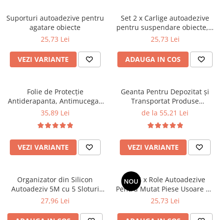
Suporturi autoadezive pentru
Set 2 x Carlige autoadezive
agatare obiecte
pentru suspendare obiecte, 5
X 5 CM
25,73 Lei
25,73 Lei
VEZI VARIANTE
ADAUGA IN COS
Folie de Protecție
Geanta Pentru Depozitat și
Antiderapanta, Antimucegai,
Transportat Produse
Pentru Rafturi Frigider sau
Cosmetice și de Igienă
35,89 Lei
de la 55,21 Lei
Sertare
Personală
VEZI VARIANTE
VEZI VARIANTE
Organizator din Silicon
Set 4 x Role Autoadezive
NOU
Autoadeziv 5M cu 5 Sloturi
Pentru Mutat Piese Usoare de
pentru Cabluri si Accesorii
Mobilier, Electrocasnice, Cutii,
27,96 Lei
25,73 Lei
Cosuri