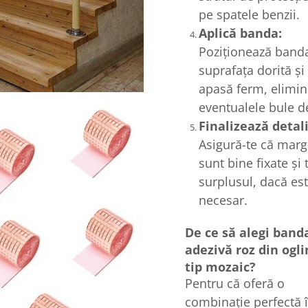
pe spatele benzii.
Aplică banda:
Poziționează band
suprafața dorită și
apasă ferm, elimi
eventualele bule d
Finalizează detali
Asigură-te că marg
sunt bine fixate și 
surplusul, dacă es
necesar.
De ce să alegi band
adezivă roz din ogli
tip mozaic?
Pentru că oferă o
combinație perfectă î