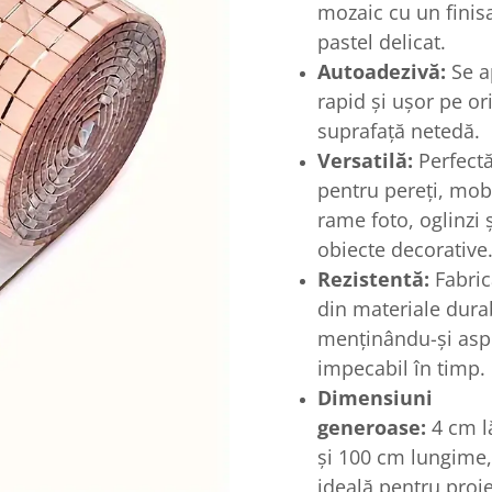
mozaic cu un finisa
pastel delicat.
Autoadezivă:
Se a
rapid și ușor pe or
suprafață netedă.
Versatilă:
Perfect
pentru pereți, mobi
rame foto, oglinzi ș
obiecte decorative
Rezistentă:
Fabric
din materiale durab
menținându-și asp
impecabil în timp.
Dimensiuni
generoase:
4 cm l
și 100 cm lungime,
ideală pentru proi