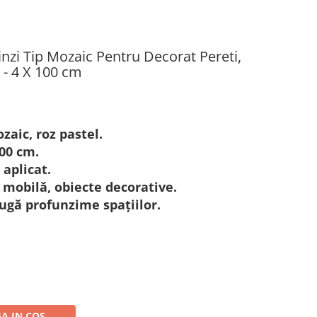
nzi Tip Mozaic Pentru Decorat Pereti,
 - 4 X 100 cm
zaic, roz pastel.
00 cm.
aplicat.
 mobilă, obiecte decorative.
ugă profunzime spațiilor.
A IN COS