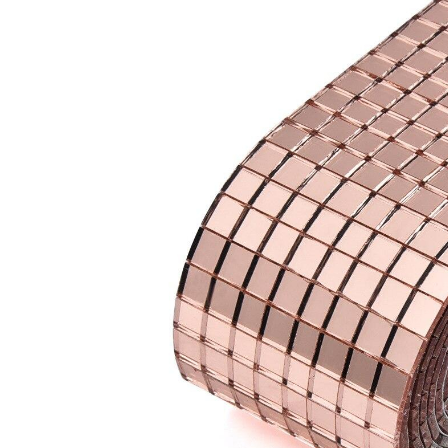
Stickere Copii
Stickere Florale
Stickere Diverse
Stickere Pentru Usi
Unelte - Accesorii DIY
Markere Corectoare - Retuș
Mobilier