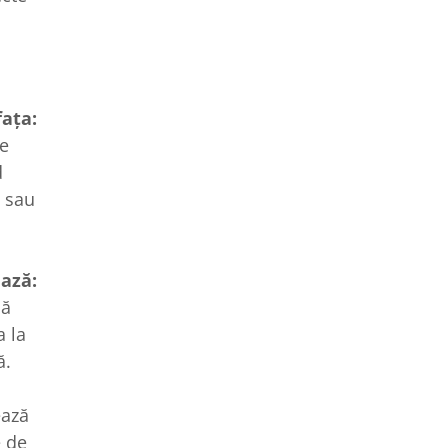
ața:
de
d
e sau
ază:
că
a la
ă.
ează
e de