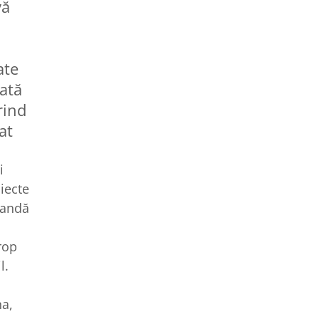
vă
ate
ată
rind
at
i
iecte
bandă
rop
l.
na,