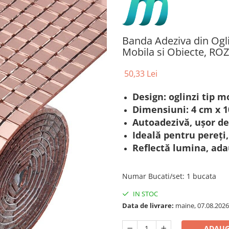
Banda Adeziva din Ogli
Mobila si Obiecte, ROZ
50,33 Lei
Design: oglinzi tip mo
Dimensiuni: 4 cm x 1
Autoadezivă, ușor de 
Ideală pentru pereți,
Reflectă lumina, ada
Numar Bucati/set
:
1 bucata
IN STOC
Data de livrare:
maine, 07.08.2026
ADAUG