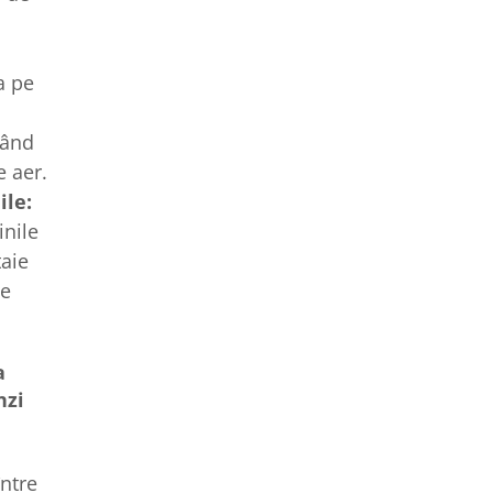
a pe
nând
e aer.
ile:
inile
taie
te
a
nzi
ntre