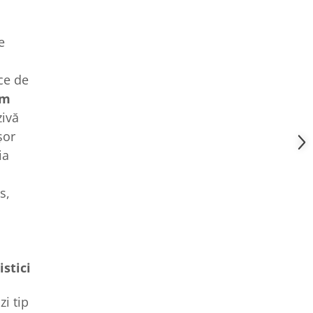
e
ce de
cm
zivă
șor
ia
s,
istici
zi tip