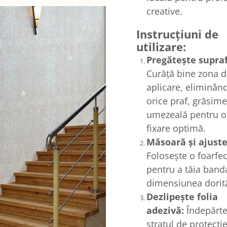
creative.
Instrucțiuni de
utilizare:
Pregătește supraf
Curăță bine zona 
aplicare, eliminân
orice praf, grăsim
umezeală pentru o
fixare optimă.
Măsoară și ajuste
Folosește o foarfe
pentru a tăia band
dimensiunea dorit
Dezlipește folia
adezivă:
Îndepărt
stratul de protecți