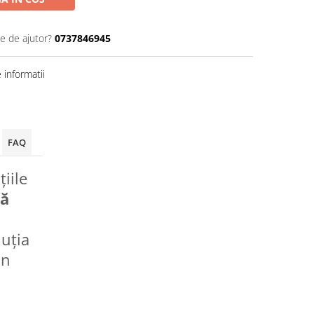
ie de ajutor?
0737846945
informatii
FAQ
iile
vă
luția
un