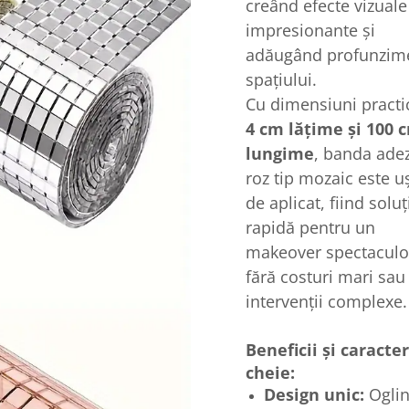
creând efecte vizuale
impresionante și
adăugând profunzim
spațiului.
Cu dimensiuni practi
4 cm lățime și 100 
lungime
, banda ade
roz tip mozaic este u
de aplicat, fiind soluț
rapidă pentru un
makeover spectaculo
fără costuri mari sau
intervenții complexe.
Beneficii și caracter
cheie:
Design unic:
Oglin