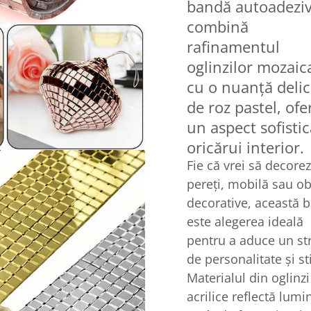
bandă autoadezi
combină
rafinamentul
oglinzilor mozaic
cu o nuanță delic
de roz pastel, ofe
un aspect sofistic
oricărui interior.
Fie că vrei să decorez
pereți, mobilă sau ob
decorative, această 
este alegerea ideală
pentru a aduce un st
de personalitate și sti
Materialul din oglinzi
acrilice reflectă lumi