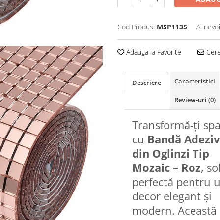
Cod Produs:
MSP1135
Ai nevo
Adauga la Favorite
Cere 
Caracteristici
Descriere
Review-uri
(0)
Transformă-ți spaț
cu
Bandă Adezi
din Oglinzi Tip
Mozaic – Roz
, so
perfectă pentru 
decor elegant și
modern. Această