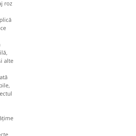
j roz
plică
ice
ă
lă,
i alte
.
ată
ile,
ectul
ățime
ecte