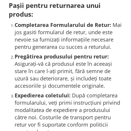
Pașii pentru returnarea unui
Stickere Copii
produs:
Stickere Florale
Stickere Diverse
Completarea Formularului de Retur:
Mai
Stickere Pentru Usi
jos gasiti formularul de retur, unde este
Unelte - Accesorii DIY
nevoie sa furnizați informațiile necesare
Markere Corectoare - Retuș
pentru generarea cu succes a returului.
Mobilier
Pregătirea produsului pentru retur:
Asigurați-vă că produsul este în aceeași
stare în care l-ați primit, fără semne de
uzură sau deteriorare, și includeți toate
accesoriile și documentele originale.
Expedierea coletului:
După completarea
formularului, veți primi instrucțiuni privind
modalitatea de expediere a produsului
către noi. Costurile de transport pentru
retur vor fi suportate conform politicii