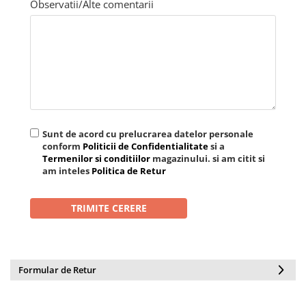
Observatii/Alte comentarii
Sunt de acord cu prelucrarea datelor personale
conform
Politicii de Confidentialitate
si a
Termenilor si conditiilor
magazinului. si am citit si
am inteles
Politica de Retur
Formular de Retur