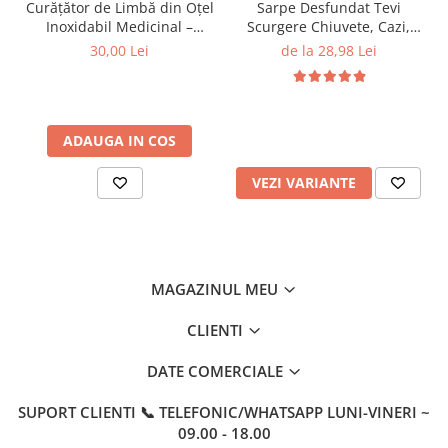
Curățător de Limbă din Oțel
Sarpe Desfundat Tevi
Inoxidabil Medicinal –
Scurgere Chiuvete, Cazi,
Igienă Orală Perfectă
Cabine de Dus, WC, Sifon
30,00 Lei
de la 28,98 Lei
pentru Copii și Adulți
Pardoseala, si Alte Instalatii
de Scurgere, cu Sistem
Mecanic din Otel, Flexibil
ADAUGA IN COS
VEZI VARIANTE
MAGAZINUL MEU
CLIENTI
DATE COMERCIALE
SUPORT CLIENTI
📞 TELEFONIC/WHATSAPP LUNI-VINERI ~
09.00 - 18.00