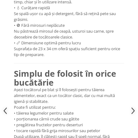
timp, chiar și în utilizare intensă.
• 💧 Curățare rapidă
Se spală ușor cu apă și detergent, fără să rețină pete sau
grăsimi.
• 🚫 Fără mirosuri neplăcute
Nu păstrează mirosul de ceapă, usturoi sau carne, spre
deosebire de tocătoarele clasice.
• 📏 Dimensiune optimă pentru lucru
Suprafața de 23 x 34 cm oferă spațiu suficient pentru orice
tip de preparare.
Simplu de folosit în orice
bucătărie
Așezi tocătorul pe blat și îl folosești pentru tăierea
alimentelor, exact ca un tocător clasic, dar cu mai multă
igienă și stabilitate.
Poate fi utilizat pentru:
• tăierea legumelor pentru salate
• porționarea cărnii crude sau gătite
• pregătirea fructelor pentru deserturi
• tocare rapidă fără grija mirosurilor sau petelor
După utilizare, îl clătești rapid sau îl speli normal, fără