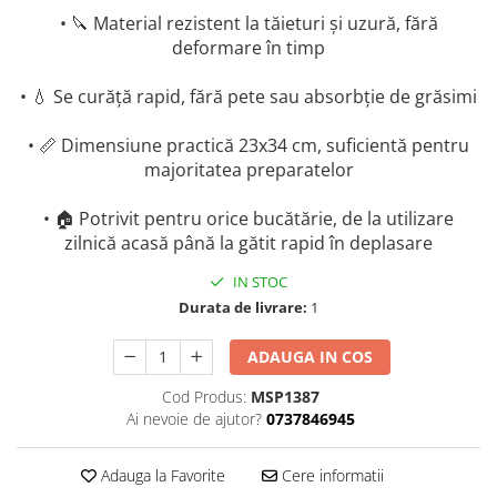
• 🔪 Material rezistent la tăieturi și uzură, fără
deformare în timp
• 💧 Se curăță rapid, fără pete sau absorbție de grăsimi
• 📏 Dimensiune practică 23x34 cm, suficientă pentru
majoritatea preparatelor
• 🏠 Potrivit pentru orice bucătărie, de la utilizare
zilnică acasă până la gătit rapid în deplasare
IN STOC
Durata de livrare:
1
ADAUGA IN COS
Cod Produs:
MSP1387
Ai nevoie de ajutor?
0737846945
Adauga la Favorite
Cere informatii