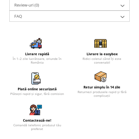
Review-uri
(0)
FAQ
Livrare rapidă
Livrare la easybox
În 1–2 zile lucrătoare, oriunde în
Ridici coletul când îți este
România
convenabil
Retur simplu în 14 zile
Plată online securizată
Returnezi produsele rapid și fără
Plătești rapid și sigur, fără comision
complicații
Contactează-ne!
Comandă telefonic produsul tău
preferat