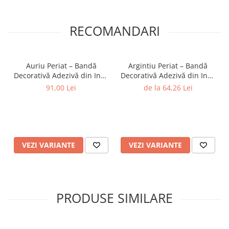
RECOMANDARI
Auriu Periat – Bandă
Argintiu Periat – Bandă
Decorativă Adezivă din Inox
Decorativă Adezivă din Inox
Nichelat, Pentru Decor
Nichelat, Pentru Decor
91,00 Lei
de la 64,26 Lei
Premium - Brushed Gold
Premium - Brushed Silver
VEZI VARIANTE
VEZI VARIANTE
PRODUSE SIMILARE