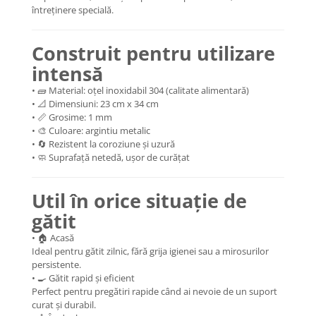
întreținere specială.
Construit pentru utilizare
intensă
• 🧱 Material: oțel inoxidabil 304 (calitate alimentară)
• 📐 Dimensiuni: 23 cm x 34 cm
• 📏 Grosime: 1 mm
• 🎨 Culoare: argintiu metalic
• 🔄 Rezistent la coroziune și uzură
• 🧼 Suprafață netedă, ușor de curățat
Util în orice situație de
gătit
• 🏠 Acasă
Ideal pentru gătit zilnic, fără grija igienei sau a mirosurilor
persistente.
• 🍳 Gătit rapid și eficient
Perfect pentru pregătiri rapide când ai nevoie de un suport
curat și durabil.