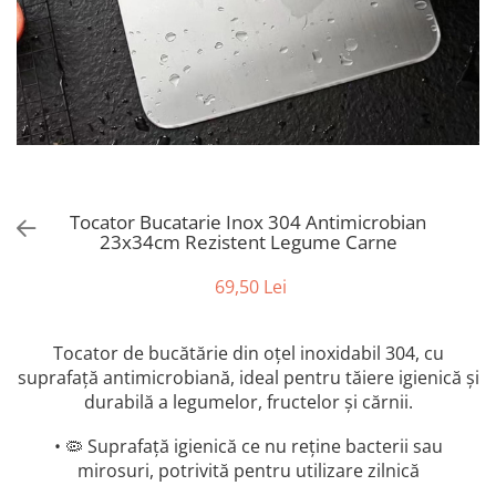
Stickere Copii
Stickere Florale
Stickere Diverse
Stickere Pentru Usi
Unelte - Accesorii DIY
Markere Corectoare - Retuș
Mobilier
Tocator Bucatarie Inox 304 Antimicrobian
23x34cm Rezistent Legume Carne
69,50 Lei
Tocator de bucătărie din oțel inoxidabil 304, cu
suprafață antimicrobiană, ideal pentru tăiere igienică și
durabilă a legumelor, fructelor și cărnii.
• 🦠 Suprafață igienică ce nu reține bacterii sau
mirosuri, potrivită pentru utilizare zilnică