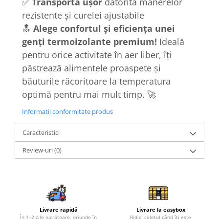
✅
Transportă ușor
datorită mânerelor
rezistente și curelei ajustabile
🔝
Alege confortul și eficiența unei
genți termoizolante premium!
Ideală
pentru orice activitate în aer liber, îți
păstrează alimentele proaspete și
băuturile răcoritoare la temperatura
optimă pentru mai mult timp. 🚀
Informatii conformitate produs
Caracteristici
Review-uri
(0)
Livrare rapidă
Livrare la easybox
În 1–2 zile lucrătoare, oriunde în
Ridici coletul când îți este