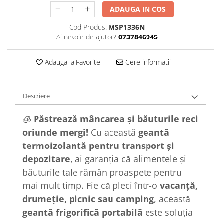
ADAUGA IN COS
Cod Produs:
MSP1336N
Ai nevoie de ajutor?
0737846945
Adauga la Favorite
Cere informatii
Descriere
🧊
Păstrează mâncarea și băuturile reci
oriunde mergi!
Cu această
geantă
termoizolantă pentru transport și
depozitare
, ai garanția că alimentele și
băuturile tale rămân proaspete pentru
mai mult timp. Fie că pleci într-o
vacanță,
drumeție, picnic sau camping
, această
geantă frigorifică portabilă
este soluția