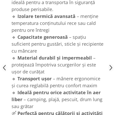
ideală pentru a transporta în siguranță
produse perisabile.
🔹
Izolare termică avansată
– menține
temperatura conținutului rece sau cald
pentru ore întregi
🔹
Capacitate generoasă
– spațiu
suficient pentru gustări, sticle și recipiente
cu mâncare
🔹
Material durabil și impermeabil
–
protejează împotriva scurgerilor și este
ușor de curățat
🔹
Transport ușor
– mânere ergonomice
și curea reglabilă pentru confort maxim
🔹
Ideală pentru orice activitate în aer
liber
– camping, plajă, pescuit, drum lung
sau grătar
🛶
Perfectă pentru călătorii și activități