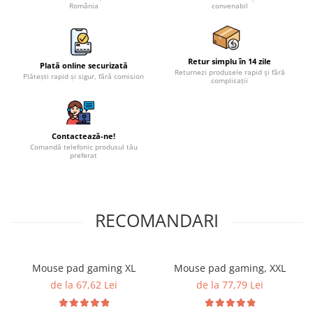
România
convenabil
Retur simplu în 14 zile
Plată online securizată
Returnezi produsele rapid și fără
Plătești rapid și sigur, fără comision
complicații
Contactează-ne!
Comandă telefonic produsul tău
preferat
RECOMANDARI
Mouse pad gaming XL
Mouse pad gaming, XXL
de la 67,62 Lei
de la 77,79 Lei