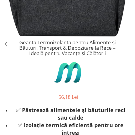
Stickere Copii
Stickere Florale
Stickere Diverse
Stickere Pentru Usi
Unelte - Accesorii DIY
Geantă Termoizolantă pentru Alimente și
Markere Corectoare - Retuș
Băuturi, Transport & Depozitare la Rece –
Mobilier
Ideală pentru Vacanțe și Călătorii
56,18 Lei
✅
Păstrează alimentele și băuturile reci
sau calde
✅
Izolație termică eficientă pentru ore
întregi