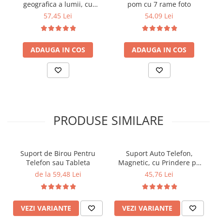
geografica a lumii, cu
pom cu 7 rame foto
animale
57,45 Lei
54,09 Lei
ADAUGA IN COS
ADAUGA IN COS
PRODUSE SIMILARE
Suport de Birou Pentru
Suport Auto Telefon,
Telefon sau Tableta
Magnetic, cu Prindere pe
Grila de Ventilatie
de la 59,48 Lei
45,76 Lei
VEZI VARIANTE
VEZI VARIANTE