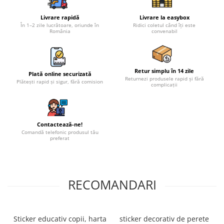
Livrare rapidă
Livrare la easybox
În 1–2 zile lucrătoare, oriunde în
Ridici coletul când îți este
România
convenabil
Retur simplu în 14 zile
Plată online securizată
Returnezi produsele rapid și fără
Plătești rapid și sigur, fără comision
complicații
Contactează-ne!
Comandă telefonic produsul tău
preferat
RECOMANDARI
Sticker educativ copii, harta
sticker decorativ de perete