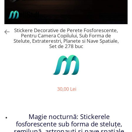
Stickere Copii
Stickere Florale
Stickere Diverse
Stickere Pentru Usi
Stickere Decorative de Perete Fosforescente,
Pentru Camera Copilului, Sub Forma de
Unelte - Accesorii DIY
Stelute, Extraterestri, Planete si Nave Spatiale,
Markere Corectoare - Retuș
Set de 278 buc
Mobilier
30,00 Lei
Magie nocturnă: Stickerele
fosforescente sub forma de steluțe,
semilună, astronauți și nave spațiale