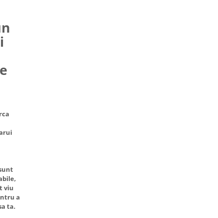
un
i
ce
rca
arui
 sunt
abile,
t viu
entru a
a ta.