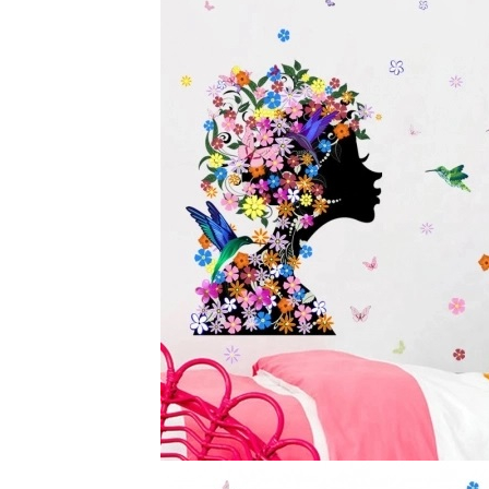
Stickere Copii
Stickere Florale
Stickere Diverse
Stickere Pentru Usi
Unelte - Accesorii DIY
Markere Corectoare - Retuș
Mobilier