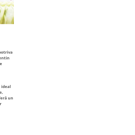
potriva
mentin
le
 ideal
e,
oferă un
r
i