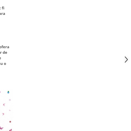
 fi
ara
ofera
r de
e
cu o