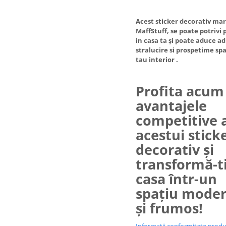
Acest sticker decorativ ma
MaffStuff, se poate potrivi 
in casa ta și poate aduce a
stralucire si prospetime spa
tau interior .
Profita acum
avantajele
competitive 
acestui stick
decorativ și
transformă-t
casa într-un
spațiu mode
și frumos!