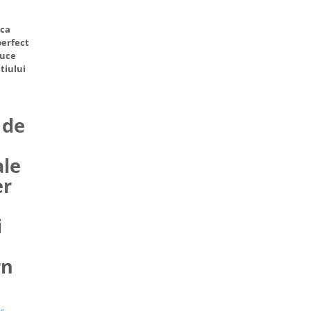
rca
perfect
duce
tiului
 de
ale
er
i
rn