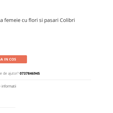
a femeie cu flori si pasari Colibri
A IN COS
ie de ajutor?
0737846945
informatii