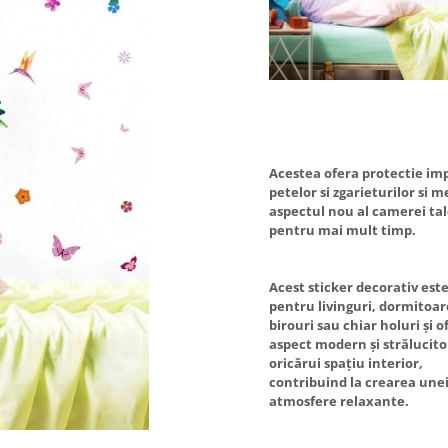
Acestea ofera protectie im
petelor si zgarieturilor si 
aspectul nou al camerei ta
pentru mai mult timp.
Acest sticker decorativ este
pentru livinguri, dormitoar
birouri sau chiar holuri și 
aspect modern și strălucito
oricărui spațiu interior,
contribuind la crearea une
atmosfere relaxante.