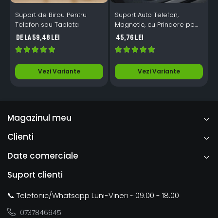
Suport de Birou Pentru
Suport Auto Telefon,
Telefon sau Tableta
Magnetic, cu Prindere pe
Grila de Ventilatie
de la 59,48 Lei
45,76 Lei
Vezi Variante
Vezi Variante
Magazinul meu
Clienti
Date comerciale
Suport clienti
📞 Telefonic/Whatsapp Luni-Vineri ~ 09.00 - 18.00
0737846945