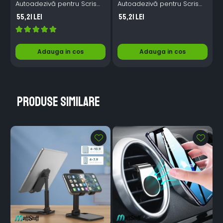
Autoadezivă pentru Scris
Autoadezivă pentru Scris
g
cu Marker – Folie
cu Creta – Folie Neagră
55,21 Lei
55,21 Lei
Whiteboard 45cm x 2m
45cm x 2m
Adauga in cos
Adauga in cos
Produse similare