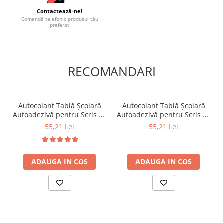
Contactează-ne!
Comandă telefonic produsul tău
preferat
RECOMANDARI
Autocolant Tablă Școlară
Autocolant Tablă Școlară
Autoadezivă pentru Scris cu
Autoadezivă pentru Scris cu
Marker – Folie Whiteboard
Creta – Folie Neagră 45cm x
55,21 Lei
55,21 Lei
45cm x 2m
2m
ADAUGA IN COS
ADAUGA IN COS