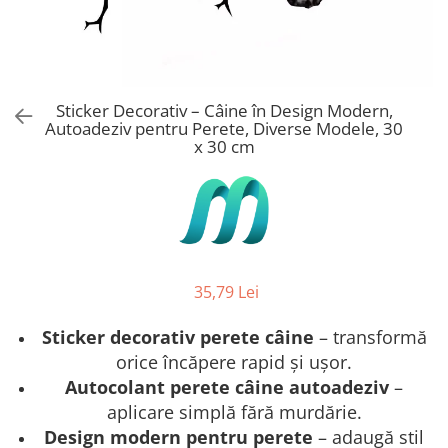
Stickere Copii
Stickere Florale
Stickere Diverse
Stickere Pentru Usi
Sticker Decorativ – Câine în Design Modern,
Unelte - Accesorii DIY
Autoadeziv pentru Perete, Diverse Modele, 30
x 30 cm
Markere Corectoare - Retuș
Mobilier
35,79 Lei
Sticker decorativ perete câine
– transformă
orice încăpere rapid și ușor.
Autocolant perete câine autoadeziv
–
aplicare simplă fără murdărie.
Design modern pentru perete
– adaugă stil