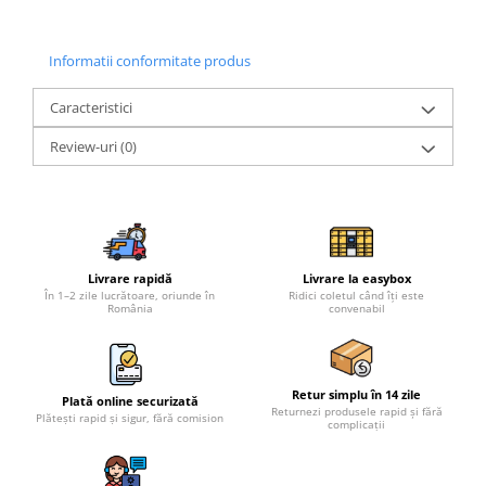
Informatii conformitate produs
Caracteristici
Review-uri
(0)
Livrare rapidă
Livrare la easybox
În 1–2 zile lucrătoare, oriunde în
Ridici coletul când îți este
România
convenabil
Retur simplu în 14 zile
Plată online securizată
Returnezi produsele rapid și fără
Plătești rapid și sigur, fără comision
complicații