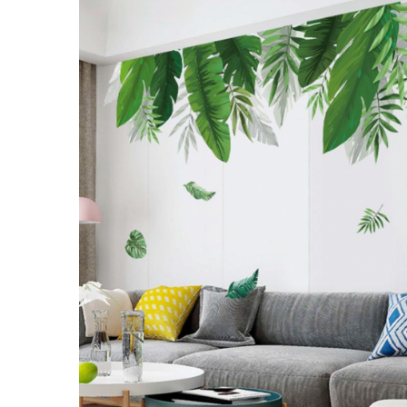
Stickere Copii
Stickere Florale
Stickere Diverse
Stickere Pentru Usi
Unelte - Accesorii DIY
Markere Corectoare - Retuș
Mobilier