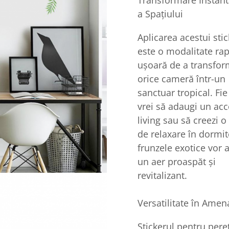
Transformare Instan
a Spațiului
Aplicarea acestui stic
este o modalitate rap
ușoară de a transfo
orice cameră într-un
sanctuar tropical. Fie
vrei să adaugi un acc
living sau să creezi o
de relaxare în dormit
frunzele exotice vor 
un aer proaspăt și
revitalizant.
Versatilitate în Amen
Stickerul pentru pere