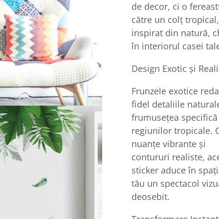
de decor, ci o fereast
către un colț tropical,
inspirat din natură, c
în interiorul casei tal
Design Exotic și Reali
Frunzele exotice red
fidel detaliile natural
frumusețea specifică
regiunilor tropicale. 
nuanțe vibrante și
contururi realiste, ac
sticker aduce în spați
tău un spectacol vizu
deosebit.