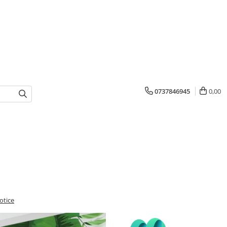
0737846945
0,00
otice