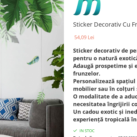
Sticker Decorativ Cu F
54,09 Lei
Sticker decorativ de p
pentru o natură exotică
Adaugă prospetime și el
frunzelor.
Personalizează spațiul t
mobilier sau în colțuri 
O modalitate de a aduc
necesitatea îngrijirii c
Un cadou exotic și ined
experiență tropicală în 
IN STOC