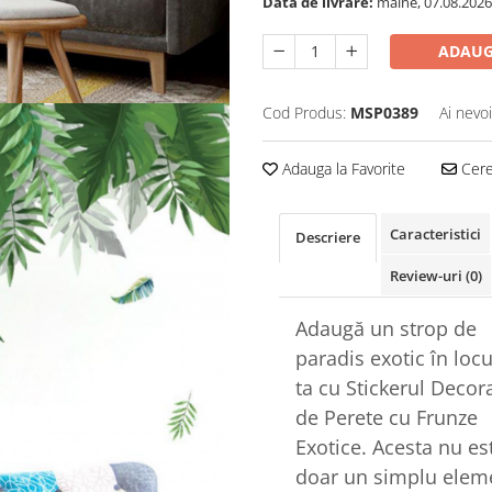
Data de livrare:
maine, 07.08.2026
ADAUG
Cod Produs:
MSP0389
Ai nevo
Adauga la Favorite
Cere 
Caracteristici
Descriere
Review-uri
(0)
Adaugă un strop de
paradis exotic în loc
ta cu Stickerul Decora
de Perete cu Frunze
Exotice. Acesta nu es
doar un simplu elem