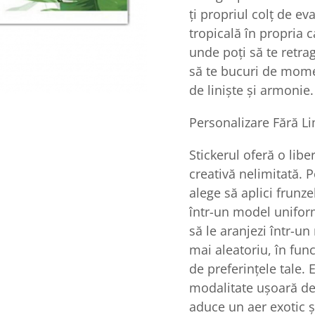
ți propriul colț de ev
tropicală în propria c
unde poți să te retrag
să te bucuri de mom
de liniște și armonie.
Personalizare Fără Li
Stickerul oferă o libe
creativă nelimitată. P
alege să aplici frunze
într-un model unifo
să le aranjezi într-u
mai aleatoriu, în func
de preferințele tale. 
modalitate ușoară de
aduce un aer exotic ș