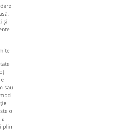
adare
asă,
i și
ente
mite
rtate
oți
le
rm sau
n mod
ție
Este o
 a
i plin