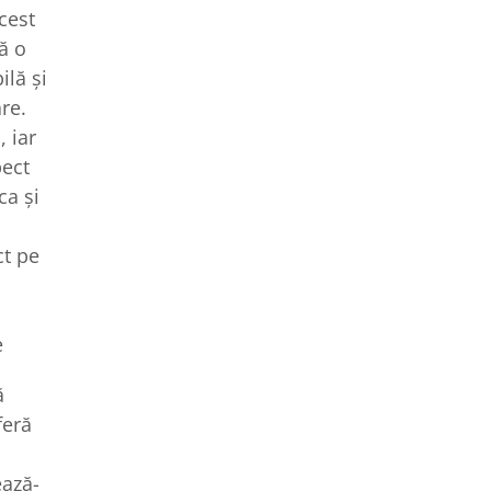
cest
ă o
ilă și
re.
, iar
pect
ca și
ct pe
e
ă
feră
ează-