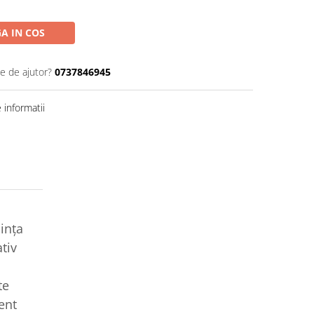
A IN COS
ie de ajutor?
0737846945
informatii
uința
tiv
te
ent