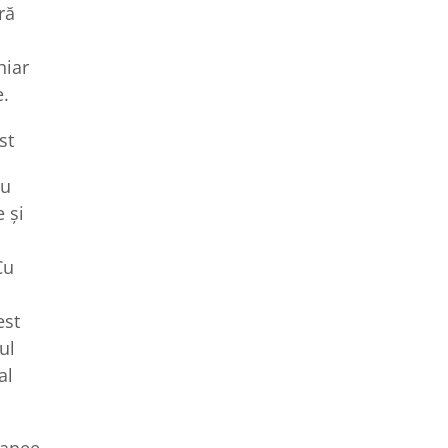
ră
hiar
e.
st
au
e și
Cu
est
ul
al