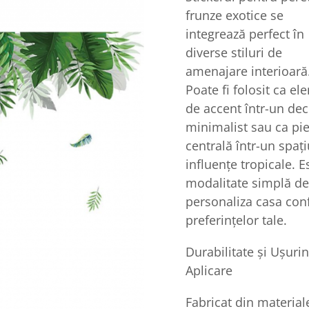
frunze exotice se
integrează perfect în
diverse stiluri de
amenajare interioară
Poate fi folosit ca e
de accent într-un dec
minimalist sau ca pi
centrală într-un spaț
influențe tropicale. E
modalitate simplă de 
personaliza casa co
preferințelor tale.
Durabilitate și Ușurin
Aplicare
Fabricat din material