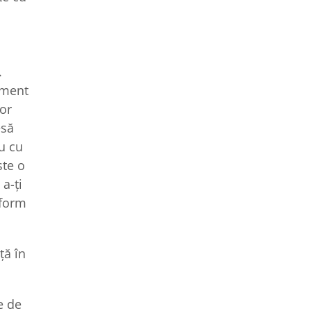
.
lement
or
esă
iu cu
ste o
a-ți
nform
ță în
e de