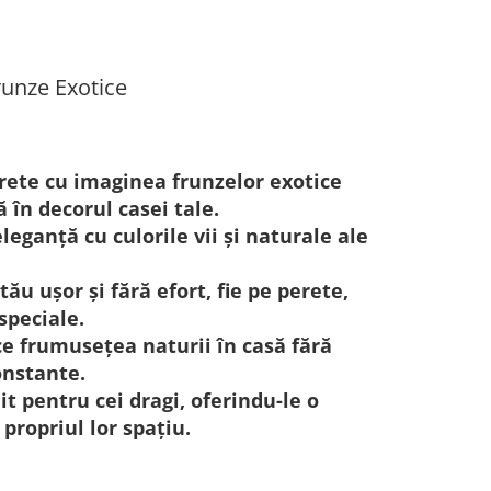
runze Exotice
erete cu imaginea frunzelor exotice
 în decorul casei tale.
eganță cu culorile vii și naturale ale
ău ușor și fără efort, fie pe perete,
speciale.
e frumusețea naturii în casă fără
onstante.
it pentru cei dragi, oferindu-le o
propriul lor spațiu.