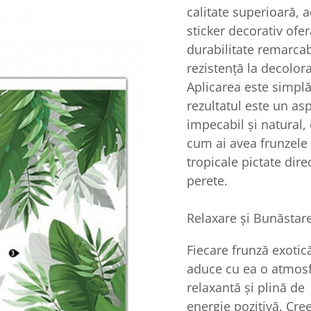
calitate superioară, a
sticker decorativ ofer
durabilitate remarcab
rezistență la decolora
Aplicarea este simplă
rezultatul este un as
impecabil și natural, 
cum ai avea frunzele
tropicale pictate dire
perete.
Relaxare și Bunăstar
Fiecare frunză exotic
aduce cu ea o atmos
relaxantă și plină de
energie pozitivă. Cre