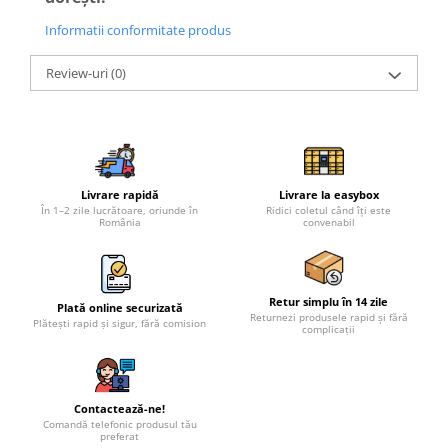
Informatii conformitate produs
Review-uri
(0)
Livrare rapidă
Livrare la easybox
În 1–2 zile lucrătoare, oriunde în
Ridici coletul când îți este
România
convenabil
Retur simplu în 14 zile
Plată online securizată
Returnezi produsele rapid și fără
Plătești rapid și sigur, fără comision
complicații
Contactează-ne!
Comandă telefonic produsul tău
preferat