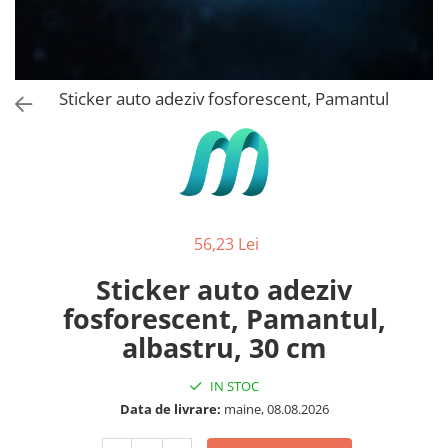
Stickere Copii
Stickere Florale
Stickere Diverse
Stickere Pentru Usi
Sticker auto adeziv fosforescent, Pamantul
Unelte - Accesorii DIY
Markere Corectoare - Retuș
Mobilier
56,23 Lei
Sticker auto adeziv
fosforescent, Pamantul,
albastru, 30 cm
IN STOC
Data de livrare:
maine, 08.08.2026