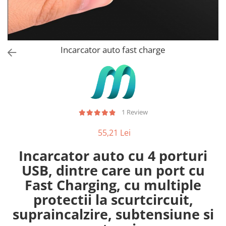
Stickere Copii
Stickere Florale
Stickere Diverse
Stickere Pentru Usi
Incarcator auto fast charge
Unelte - Accesorii DIY
Markere Corectoare - Retuș
Mobilier
1 Review
55,21 Lei
Incarcator auto cu 4 porturi
USB, dintre care un port cu
Fast Charging, cu multiple
protectii la scurtcircuit,
supraincalzire, subtensiune si