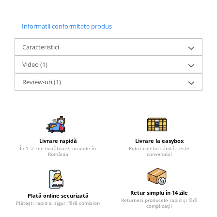
Informatii conformitate produs
Caracteristici
Video
(1)
Review-uri
(1)
Livrare rapidă
Livrare la easybox
În 1–2 zile lucrătoare, oriunde în
Ridici coletul când îți este
România
convenabil
Retur simplu în 14 zile
Plată online securizată
Returnezi produsele rapid și fără
Plătești rapid și sigur, fără comision
complicații