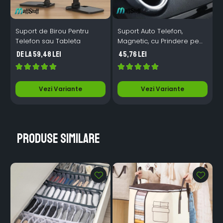
Suport de Birou Pentru
Suport Auto Telefon,
S
Telefon sau Tableta
Magnetic, cu Prindere pe
P
Grila de Ventilatie
de la 59,48 Lei
45,76 Lei
Vezi Variante
Vezi Variante
Produse similare