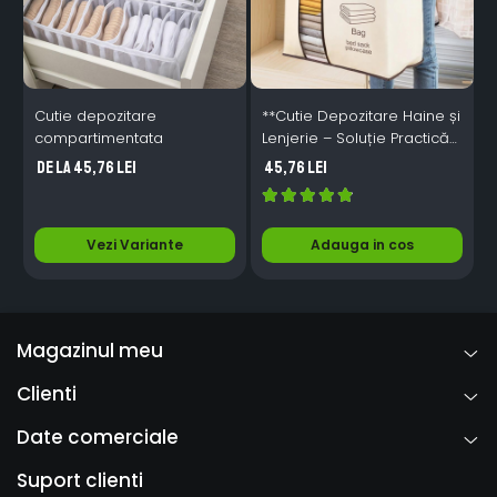
Cutie depozitare
**Cutie Depozitare Haine și
C
compartimentata
Lenjerie – Soluție Practică
pentru Organizarea
de la 45,76 Lei
45,76 Lei
Camerei și Dulapurilor**
Vezi Variante
Adauga in cos
Magazinul meu
Clienti
Date comerciale
Suport clienti