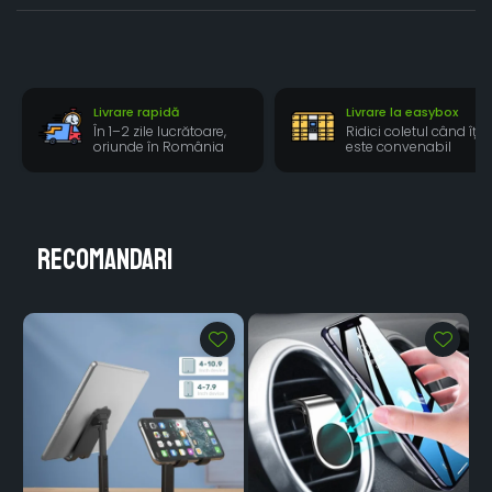
Livrare rapidă
Livrare la easybox
În 1–2 zile lucrătoare,
Ridici coletul când îți
oriunde în România
este convenabil
Recomandari