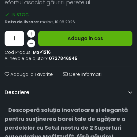
efortul asociat găuririi peretelui.
IN STOC
Data de livrare:
maine, 10.08.2026
Adauga in cos
Cod Produs:
MSP1216
Ai nevoie de ajutor?
0737846945
Adauga la Favorite
Cere informatii
Descriere
Descoperă soluția inovatoare și elegantă
pentru susținerea barei tale de agățare a
perdelelor cu Setul nostru de 2 Suporturi
Autoadezive MaffStuff®, fără găurire!