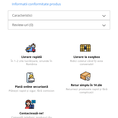
Informatii conformitate produs
Caracteristici
Review-uri
(0)
Livrare rapidă
Livrare la easybox
În 1–2 zile lucrătoare, oriunde în
Ridici coletul când îți este
România
convenabil
Retur simplu în 14 zile
Plată online securizată
Returnezi produsele rapid și fără
Plătești rapid și sigur, fără comision
complicații
Contactează-ne!
Comandă telefonic produsul tău