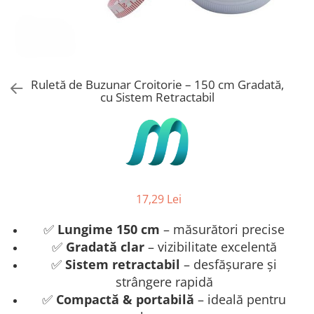
Stickere Copii
Stickere Florale
Stickere Diverse
Stickere Pentru Usi
Ruletă de Buzunar Croitorie – 150 cm Gradată,
Unelte - Accesorii DIY
cu Sistem Retractabil
Markere Corectoare - Retuș
Mobilier
17,29 Lei
✅
Lungime 150 cm
– măsurători precise
✅
Gradată clar
– vizibilitate excelentă
✅
Sistem retractabil
– desfășurare și
strângere rapidă
✅
Compactă & portabilă
– ideală pentru