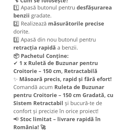
🔧 Cum se folosește?
1️⃣ Apasă butonul pentru
desfășurarea
benzii
gradate.
2️⃣ Realizează
măsurătorile precise
dorite.
3️⃣ Apasă din nou butonul pentru
retracția rapidă
a benzii.
📦 Pachetul Conține:
✔
1 x Ruletă de Buzunar pentru
Croitorie – 150 cm, Retractabilă
✨
Măsoară precis, rapid și fără efort!
Comandă acum
Ruleta de Buzunar
pentru Croitorie – 150 cm Gradată, cu
Sistem Retractabil
și bucură-te de
confort și precizie în orice proiect!
📢
Stoc limitat – livrare rapidă în
România! 🚀