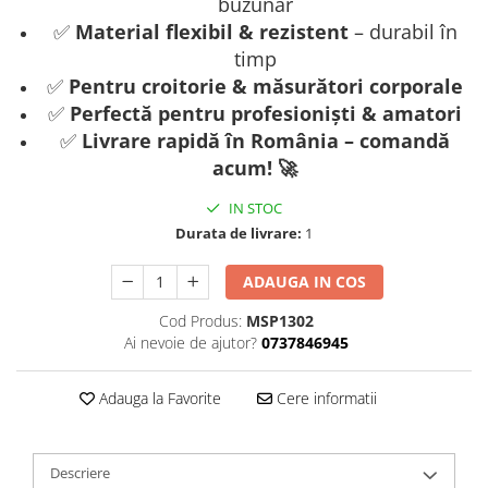
buzunar
✅
Material flexibil & rezistent
– durabil în
timp
✅
Pentru croitorie & măsurători corporale
✅
Perfectă pentru profesioniști & amatori
✅
Livrare rapidă în România – comandă
acum! 🚀
IN STOC
Durata de livrare:
1
ADAUGA IN COS
Cod Produs:
MSP1302
Ai nevoie de ajutor?
0737846945
Adauga la Favorite
Cere informatii
Descriere