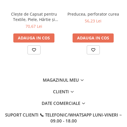
Cleşte de Capsat pentru
Preducea, perforator curea
Textile, Piele, Hârtie și
56,23 Lei
Plastic – 100 Capse 0.5mm,
70,67 Lei
Oțel Inoxidabil
ADAUGA IN COS
ADAUGA IN COS
MAGAZINUL MEU
CLIENTI
DATE COMERCIALE
SUPORT CLIENTI
📞 TELEFONIC/WHATSAPP LUNI-VINERI ~
09.00 - 18.00