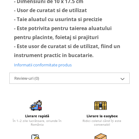
- Dimensiuni de 10 x 17.5 cm
- Usor de curatat si de utilizat
- Taie aluatul cu usurinta si precizie
- Este potrivita pentru taierea aluatului
pentru placinte, foietaj si prajituri
- Este usor de curatat si de utilizat, fiind un
instrument practic in bucatarie.
Informatii conformitate produs
Review-uri
(0)
Livrare rapidă
Livrare la easybox
În 1–2 zile lucrătoare, oriunde în
Ridici coletul când îți este
România
convenabil