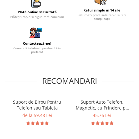
Retur simplu în 14 zile
Plată online securizată
Returnezi produsele rapid și fără
Plătești rapid și sigur, fără comision
complicații
Contactează-ne!
Comandă telefonic produsul tău
preferat
RECOMANDARI
Suport de Birou Pentru
Suport Auto Telefon,
Telefon sau Tableta
Magnetic, cu Prindere pe
Grila de Ventilatie
de la 59,48 Lei
45,76 Lei