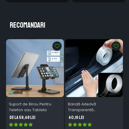
Recomandari
Suport de Birou Pentru
Bandă Adezivă
I
Telefon sau Tableta
Transparentă
I
Impermeabilă pentru
s
de la 59,48 Lei
40,16 Lei
Izolare Mobilă și Chiuvetă,
3 cm x 3 metri – Protecție