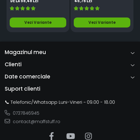
de la 59,48 Lei
45,76 Lei
I
3
D
Vezi Variante
Vezi Variante
Magazinul meu
Clienti
Date comerciale
Suport clienti
📞 Telefonic/Whatsapp Luni-Vineri ~ 09.00 - 18.00
0737846945
contact@maffstuff.ro