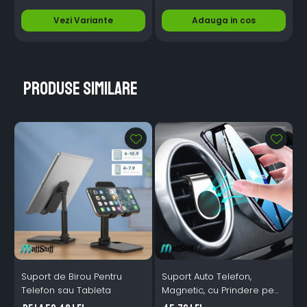
Durabilă și Eficientă
Vezi Variante
Adauga in cos
Produse similare
Suport de Birou Pentru
Suport Auto Telefon,
Telefon sau Tableta
Magnetic, cu Prindere pe
Grila de Ventilatie