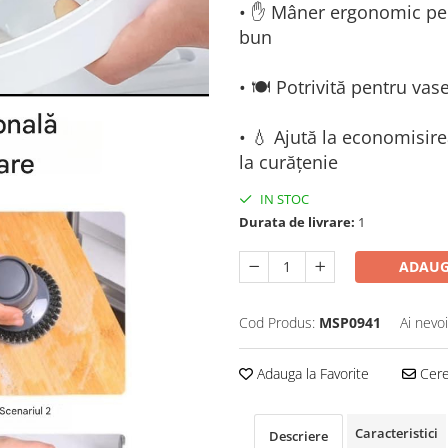
• ✋ Mâner ergonomic pent
bun
• 🍽️ Potrivită pentru vas
• 💧 Ajută la economisir
la curățenie
IN STOC
Durata de livrare:
1
ADAUG
Cod Produs:
MSP0941
Ai nevo
Adauga la Favorite
Cere 
Caracteristici
Descriere