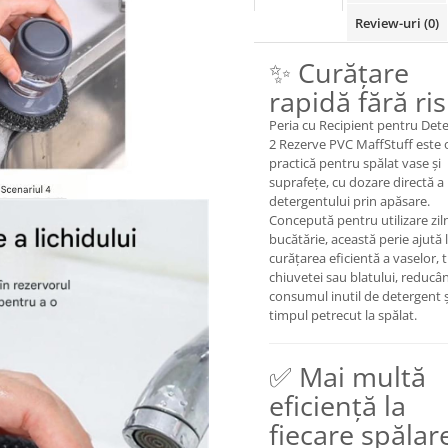
Review-uri
(0)
✨ Curățare
rapidă fără ri
Peria cu Recipient pentru Dete
2 Rezerve PVC MaffStuff este 
practică pentru spălat vase și
suprafețe, cu dozare directă a
detergentului prin apăsare.
Concepută pentru utilizare ziln
bucătărie, această perie ajută 
curățarea eficientă a vaselor, t
chiuvetei sau blatului, reducâ
consumul inutil de detergent ș
timpul petrecut la spălat.
✅ Mai multă
eficiență la
fiecare spălar