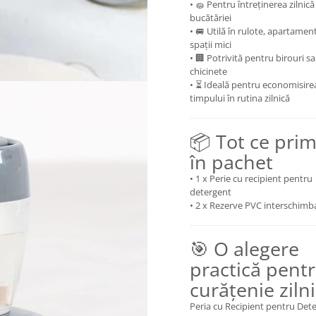
• 🧽 Pentru întreținerea zilnică
bucătăriei
• 🚐 Utilă în rulote, apartamen
spații mici
• 🏢 Potrivită pentru birouri s
chicinete
• ⏳ Ideală pentru economisire
timpului în rutina zilnică
📦 Tot ce prim
în pachet
• 1 x Perie cu recipient pentru
detergent
• 2 x Rezerve PVC interschimb
🎯 O alegere
practică pent
curățenie ziln
Peria cu Recipient pentru Det