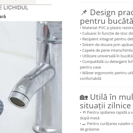
📌 Design prac
pentru bucătă
• Material: PVC și plastic rezist
• Culoare: în funcție de stoc di
• Recipient integrat pentru de
• Sistem de dozare prin apăsa
• Capete de perie interschimb
• Utilizare universală în bucătă
• Compatibilă cu detergent lic
pentru vase
• Mâner ergonomic pentru util
confortabilă
🏡 Utilă în mu
situații zilnice
• 🍴 Pentru spălarea rapidă a 
după masă
• 🍳 Pentru curățarea vaselor
de grăsime