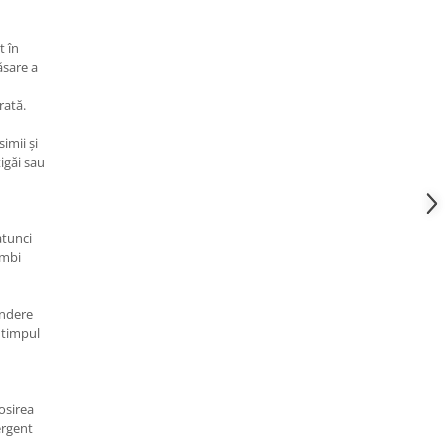
t în
ăsare a
rată.
imii și
tigăi sau
atunci
imbi
indere
 timpul
losirea
ergent