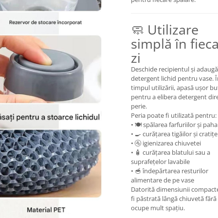
🧼 Utilizare
simplă în fiec
zi
Deschide recipientul și adaugă
detergent lichid pentru vase. 
timpul utilizării, apasă ușor b
pentru a elibera detergent dir
perie.
Peria poate fi utilizată pentru:
• 🍽️ spălarea farfuriilor și pah
• 🍳 curățarea tigăilor și cratițe
• 🚰 igienizarea chiuvetei
• 🧴 curățarea blatului sau a
suprafețelor lavabile
• 🥣 îndepărtarea resturilor
alimentare de pe vase
Datorită dimensiunii compact
fi păstrată lângă chiuvetă fără
ocupe mult spațiu.