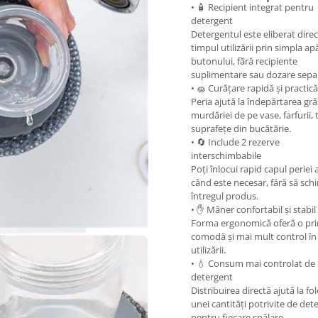
• 🧴 Recipient integrat pentru
detergent
Detergentul este eliberat direc
timpul utilizării prin simpla ap
butonului, fără recipiente
suplimentare sau dozare sepa
• 🧽 Curățare rapidă și practică
Peria ajută la îndepărtarea grăs
murdăriei de pe vase, farfurii, 
suprafețe din bucătărie.
• 🔄 Include 2 rezerve
interschimbabile
Poți înlocui rapid capul periei 
când este necesar, fără să sch
întregul produs.
• ✋ Mâner confortabil și stabil
Forma ergonomică oferă o pr
comodă și mai mult control în
utilizării.
• 💧 Consum mai controlat de
detergent
Distribuirea directă ajută la fo
unei cantități potrivite de det
pentru fiecare spălare.