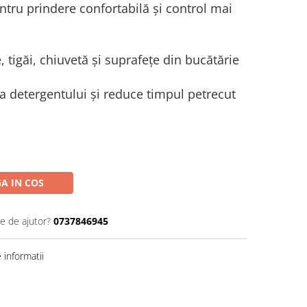
ru prindere confortabilă și control mai
e, tigăi, chiuvetă și suprafețe din bucătărie
ea detergentului și reduce timpul petrecut
A IN COS
ie de ajutor?
0737846945
informatii