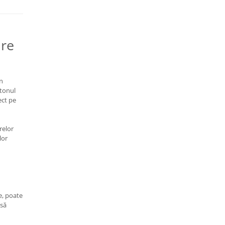
are
În
utonul
ect pe
arelor
lor
e, poate
 să