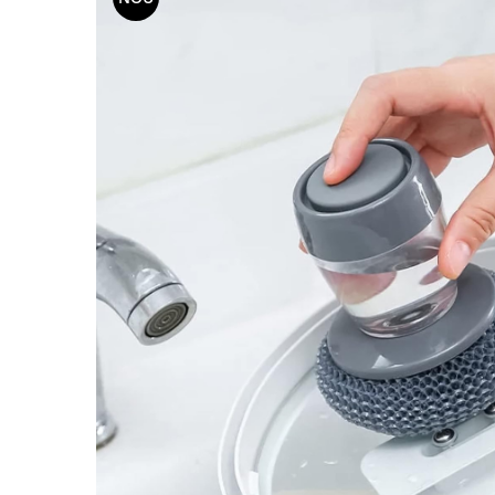
Stickere Copii
Stickere Florale
Stickere Diverse
Stickere Pentru Usi
Unelte - Accesorii DIY
Markere Corectoare - Retuș
Mobilier