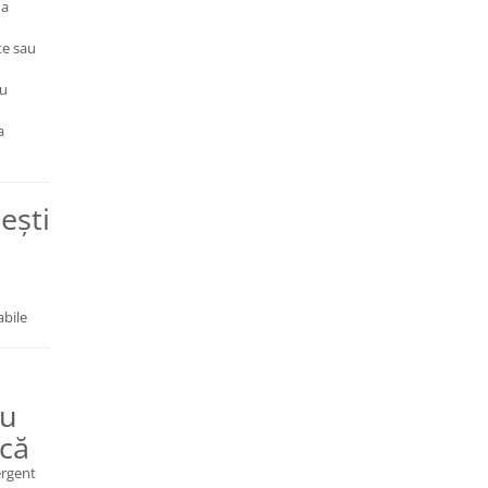
 a
te sau
au
a
ești
abile
ru
ică
ergent