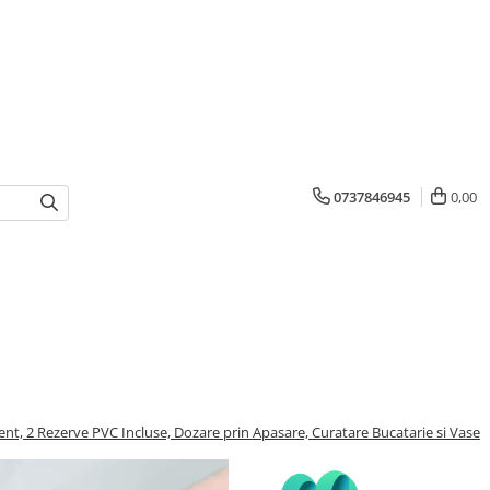
0737846945
0,00
ent, 2 Rezerve PVC Incluse, Dozare prin Apasare, Curatare Bucatarie si Vase