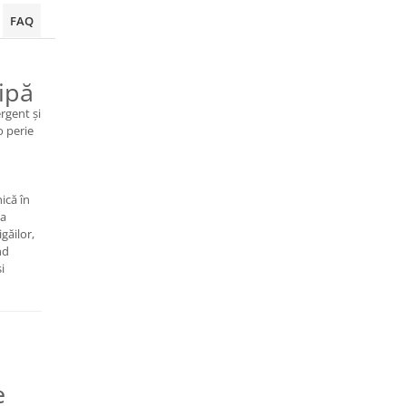
FAQ
sipă
rgent și
o perie
ică în
la
igăilor,
nd
i
e