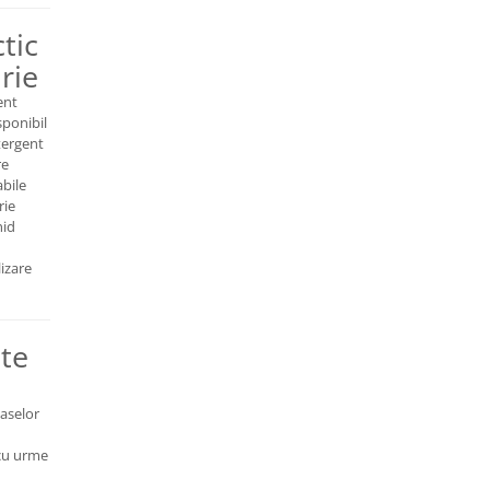
tic
rie
ent
sponibil
tergent
re
abile
rie
hid
izare
lte
vaselor
 cu urme