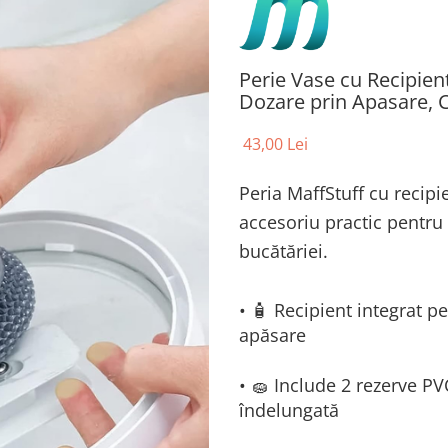
Perie Vase cu Recipien
Dozare prin Apasare, C
43,00 Lei
Peria MaffStuff cu recipi
accesoriu practic pentru 
bucătăriei.
• 🧴 Recipient integrat 
apăsare
• 🧽 Include 2 rezerve PV
îndelungată