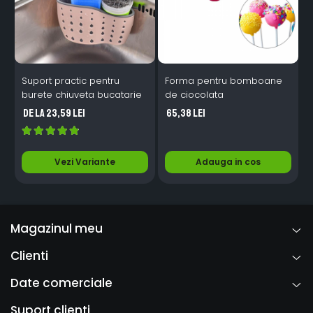
Suport practic pentru
Forma pentru bomboane
S
burete chiuveta bucatarie
de ciocolata
o
de la 23,59 Lei
65,38 Lei
Vezi Variante
Adauga in cos
Magazinul meu
Clienti
Date comerciale
Suport clienti