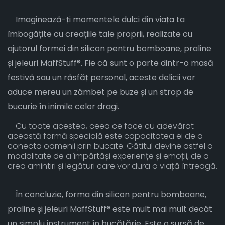
Imaginează-ți momentele dulci din viața ta
îmbogățite cu creațiile tale proprii, realizate cu
ajutorul formei din silicon pentru bomboane, praline
și jeleuri MaffStuff®. Fie că sunt o parte dintr-o masă
festivă sau un răsfăț personal, aceste delicii vor
aduce mereu un zâmbet pe buze și un strop de
bucurie în inimile celor dragi.
Cu toate acestea, ceea ce face cu adevărat
această formă specială este capacitatea ei de a
conecta oamenii prin bucate. Gătitul devine astfel o
modalitate de a împărtăși experiențe și emoții, de a
crea amintiri și legături care vor dura o viață întreagă.
În concluzie, forma din silicon pentru bomboane,
praline și jeleuri MaffStuff® este mult mai mult decât
un simplu instrument în bucătărie. Este o sursă de