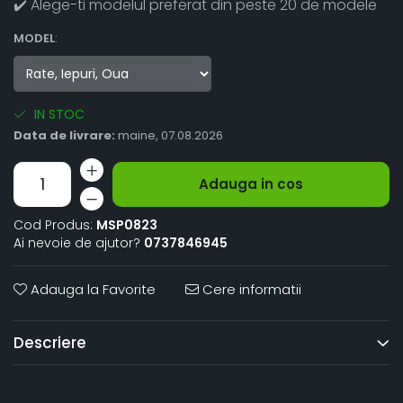
✔️ Alege-ti modelul preferat din peste 20 de modele
MODEL
:
IN STOC
Data de livrare:
maine, 07.08.2026
Adauga in cos
Cod Produs:
MSP0823
Ai nevoie de ajutor?
0737846945
Adauga la Favorite
Cere informatii
Descriere