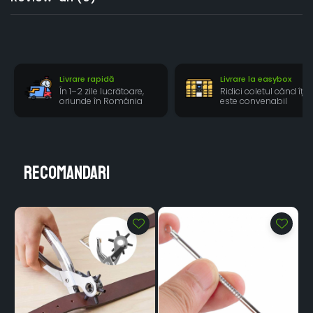
Livrare rapidă
Livrare la easybox
În 1–2 zile lucrătoare,
Ridici coletul când îți
oriunde în România
este convenabil
Recomandari