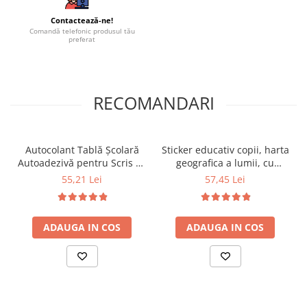
Contactează-ne!
Comandă telefonic produsul tău
preferat
RECOMANDARI
Autocolant Tablă Școlară
Sticker educativ copii, harta
Autoadezivă pentru Scris cu
geografica a lumii, cu
Marker – Folie Whiteboard
animale
55,21 Lei
57,45 Lei
45cm x 2m
ADAUGA IN COS
ADAUGA IN COS