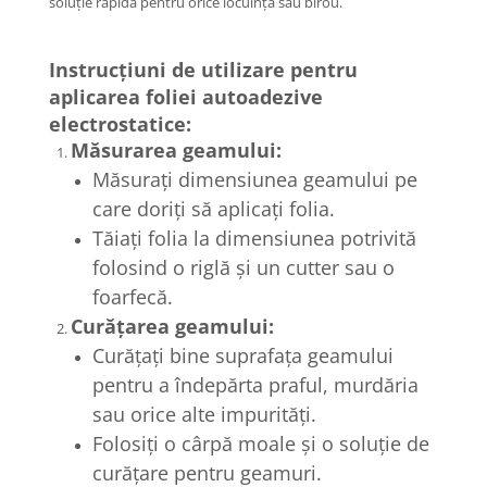
soluție rapidă pentru orice locuință sau birou.
Instrucțiuni de utilizare pentru
aplicarea foliei autoadezive
electrostatice:
Măsurarea geamului:
Măsurați dimensiunea geamului pe
care doriți să aplicați folia.
Tăiați folia la dimensiunea potrivită
folosind o riglă și un cutter sau o
foarfecă.
Curățarea geamului:
Curățați bine suprafața geamului
pentru a îndepărta praful, murdăria
sau orice alte impurități.
Folosiți o cârpă moale și o soluție de
curățare pentru geamuri.