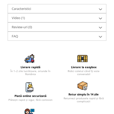
Caracteristici
Video
(1)
Review-uri
(0)
FAQ
Livrare rapidă
Livrare la easybox
În 1–2 zile lucrătoare, oriunde în
Ridici coletul când îți este
România
convenabil
Retur simplu în 14 zile
Plată online securizată
Returnezi produsele rapid și fără
Plătești rapid și sigur, fără comision
complicații