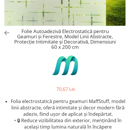
Stickere Copii
Stickere Florale
Stickere Diverse
Stickere Pentru Usi
Folie Autoadezivă Electrostatică pentru
Unelte - Accesorii DIY
Geamuri și Ferestre, Model Linii Abstracte,
Protecție Intimitate și Decorativă, Dimensiuni
Markere Corectoare - Retuș
60 x 200 cm
Mobilier
70,67 Lei
Folia electrostatică pentru geamuri MaffStuff, model
linii abstracte, oferă intimitate și decor modern fără
adeziv, fiind ușor de aplicat și îndepărtat.
• 🔒 Reduce vizibilitatea din exterior, menținând în
același timp lumina naturală în încăpere