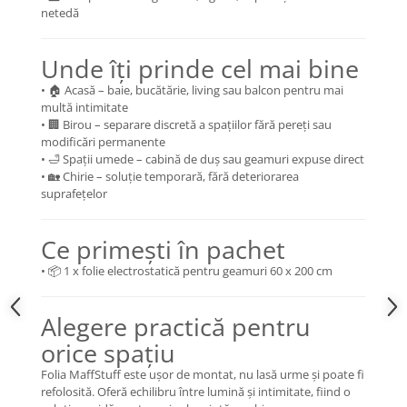
netedă
Unde îți prinde cel mai bine
• 🏠 Acasă – baie, bucătărie, living sau balcon pentru mai
multă intimitate
• 🏢 Birou – separare discretă a spațiilor fără pereți sau
modificări permanente
• 🛁 Spații umede – cabină de duș sau geamuri expuse direct
• 🏡 Chirie – soluție temporară, fără deteriorarea
suprafețelor
Ce primești în pachet
• 📦 1 x folie electrostatică pentru geamuri 60 x 200 cm
Alegere practică pentru
orice spațiu
Folia MaffStuff este ușor de montat, nu lasă urme și poate fi
refolosită. Oferă echilibru între lumină și intimitate, fiind o