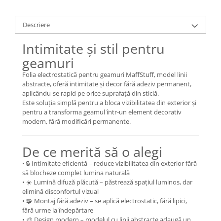
Descriere
Intimitate și stil pentru
geamuri
Folia electrostatică pentru geamuri MaffStuff, model linii
abstracte, oferă intimitate și decor fără adeziv permanent,
aplicându-se rapid pe orice suprafață din sticlă.
Este soluția simplă pentru a bloca vizibilitatea din exterior și
pentru a transforma geamul într-un element decorativ
modern, fără modificări permanente.
De ce merită să o alegi
• 🔒 Intimitate eficientă – reduce vizibilitatea din exterior fără
să blocheze complet lumina naturală
• ☀️ Lumină difuză plăcută – păstrează spațiul luminos, dar
elimină disconfortul vizual
• 🧩 Montaj fără adeziv – se aplică electrostatic, fără lipici,
fără urme la îndepărtare
• 🎨 Design modern – modelul cu linii abstracte adaugă un