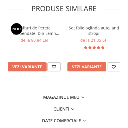
PRODUSE SIMILARE
Rafturi de Perete
Set folie oglinda auto, anti
NOU
Suspendate, Din Lemn
stropi
Masiv, Sub Forma de Cort
de la 80,84 Lei
de la 21,35 Lei
Indian Albastru
VEZI VARIANTE
VEZI VARIANTE
MAGAZINUL MEU
CLIENTI
DATE COMERCIALE