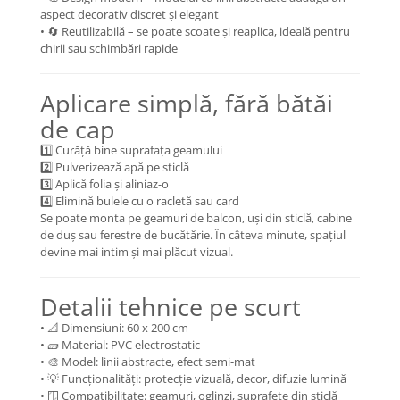
aspect decorativ discret și elegant
• 🔄 Reutilizabilă – se poate scoate și reaplica, ideală pentru
chirii sau schimbări rapide
Aplicare simplă, fără bătăi
de cap
1️⃣ Curăță bine suprafața geamului
2️⃣ Pulverizează apă pe sticlă
3️⃣ Aplică folia și aliniaz-o
4️⃣ Elimină bulele cu o racletă sau card
Se poate monta pe geamuri de balcon, uși din sticlă, cabine
de duș sau ferestre de bucătărie. În câteva minute, spațiul
devine mai intim și mai plăcut vizual.
Detalii tehnice pe scurt
• 📐 Dimensiuni: 60 x 200 cm
• 🧱 Material: PVC electrostatic
• 🎨 Model: linii abstracte, efect semi-mat
• 💡 Funcționalități: protecție vizuală, decor, difuzie lumină
• 🪟 Compatibilitate: geamuri, oglinzi, suprafețe din sticlă