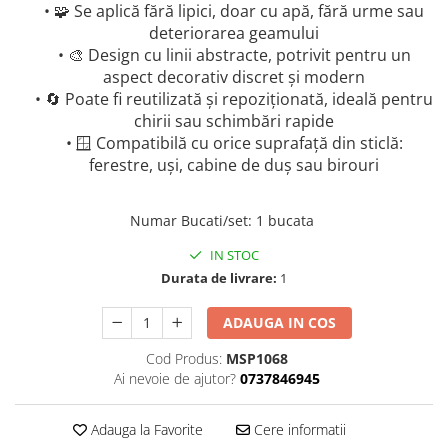
• 🧩 Se aplică fără lipici, doar cu apă, fără urme sau
deteriorarea geamului
• 🎨 Design cu linii abstracte, potrivit pentru un
aspect decorativ discret și modern
• 🔄 Poate fi reutilizată și repoziționată, ideală pentru
chirii sau schimbări rapide
• 🪟 Compatibilă cu orice suprafață din sticlă:
ferestre, uși, cabine de duș sau birouri
Numar Bucati/set
:
1 bucata
IN STOC
Durata de livrare:
1
ADAUGA IN COS
Cod Produs:
MSP1068
Ai nevoie de ajutor?
0737846945
Adauga la Favorite
Cere informatii