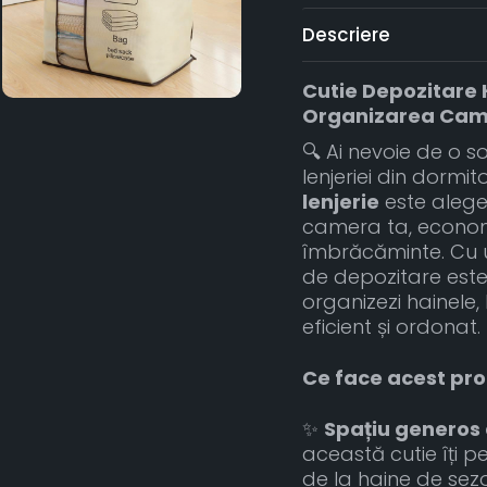
Descriere
Cutie Depozitare H
Organizarea Camer
🔍 Ai nevoie de o s
lenjeriei din dormi
lenjerie
este alege
camera ta, economi
îmbrăcăminte. Cu u
de depozitare este
organizezi hainele
eficient și ordonat.
Ce face acest pro
✨
Spațiu generos
această cutie îți p
de la haine de sezon