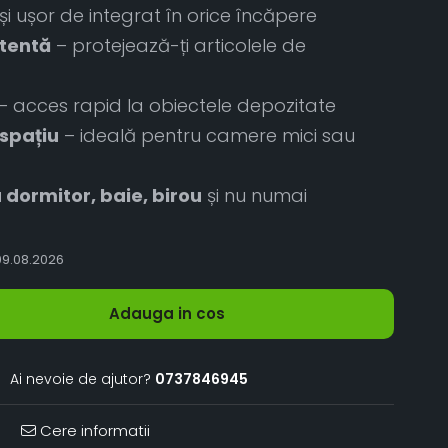
și ușor de integrat în orice încăpere
stentă
– protejează-ți articolele de
– acces rapid la obiectele depozitate
spațiu
– ideală pentru camere mici sau
 dormitor, baie, birou
și nu numai
9.08.2026
Adauga in cos
Ai nevoie de ajutor?
0737846945
Cere informatii