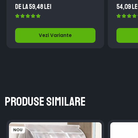
de la 59,48 Lei
54,09 Le
Vezi Variante
Produse similare
NOU