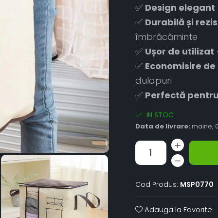
✅
Design elegant
✅
Durabilă și rezi
îmbrăcăminte
✅
Ușor de utilizat
✅
Economisire de 
dulapuri
✅
Perfectă pentru
IN STOC
Data de livrare:
maine, 0
Cod Produs:
MSP0770
Adauga la Favorite