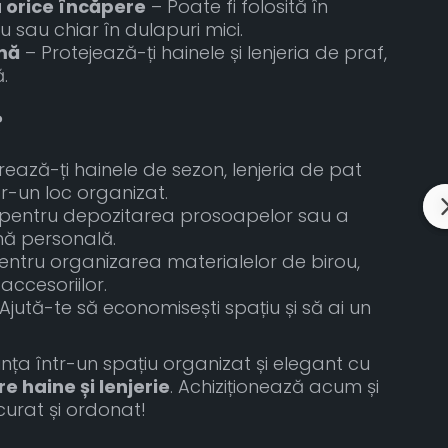
 orice încăpere
– Poate fi folosită în
u sau chiar în dulapuri mici.
mă
– Protejează-ți hainele și lenjeria de praf,
.
?
ează-ți hainele de sezon, lenjeria de pat
r-un loc organizat.
 pentru depozitarea prosoapelor sau a
nă personală.
entru organizarea materialelor de birou,
ccesoriilor.
Ajută-te să economisești spațiu și să ai un
nța într-un spațiu organizat și elegant cu
e haine și lenjerie
. Achiziționează acum și
urat și ordonat!