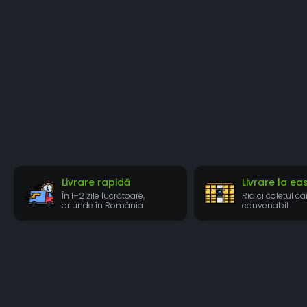
Livrare rapidă
Livrare la e
În 1–2 zile lucrătoare,
Ridici coletul câ
oriunde în România
convenabil