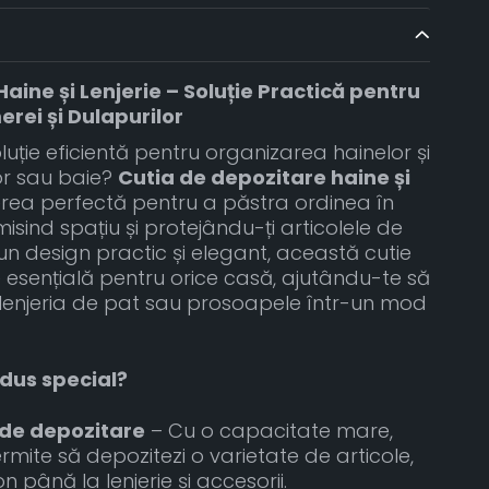
aine și Lenjerie – Soluție Practică pentru
ei și Dulapurilor
oluție eficientă pentru organizarea hainelor și
tor sau baie?
Cutia de depozitare haine și
rea perfectă pentru a păstra ordinea în
sind spațiu și protejându-ți articolele de
n design practic și elegant, această cutie
 esențială pentru orice casă, ajutându-te să
, lenjeria de pat sau prosoapele într-un mod
dus special?
 de depozitare
– Cu o capacitate mare,
ermite să depozitezi o varietate de articole,
 până la lenjerie și accesorii.