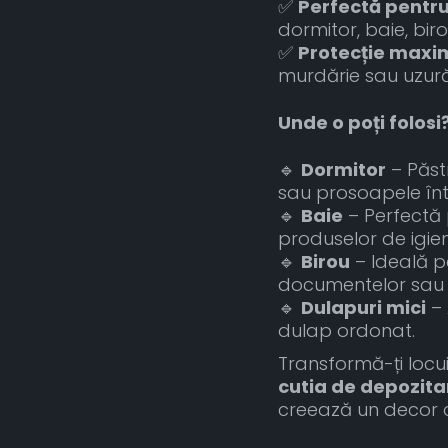
✅
Perfectă pentru
dormitor, baie, biro
✅
Protecție maxi
murdărie sau uzură
Unde o poți folosi
🔹
Dormitor
– Păstr
sau prosoapele înt
🔹
Baie
– Perfectă
produselor de igie
🔹
Birou
– Ideală p
documentelor sau a
🔹
Dulapuri mici
– 
dulap ordonat.
Transformă-ți locui
cutia de depozitar
creează un decor c