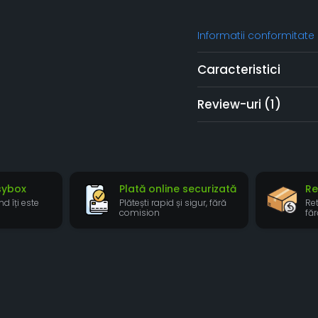
Informatii conformitate
Caracteristici
Review-uri
(1)
asybox
Plată online securizată
Re
nd îți este
Plătești rapid și sigur, fără
Re
comision
fă