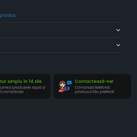
 produs
tur simplu în 14 zile
Contactează-ne!
turnezi produsele rapid și
Comandă telefonic
ră complicații
produsul tău preferat