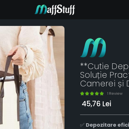
**Cutie Depo
Soluție Pra
Camerei și 
1 Review
45,76 Lei
✅
Depozitare efic