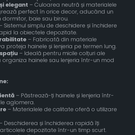
și elegant
– Culoarea neutră și materialele
egrează perfect în orice decor, aducând un
 dormitor, baie sau birou.
– Sistemul simplu de deschidere și închidere
apid la obiectele depozitate.
rabilitate
– Fabricată din materiale
i va proteja hainele și lenjeria pe termen lung.
spațiu
– Ideală pentru micile colțuri ale
a organiza hainele sau lenjeria într-un mod
ne:
ientă
– Păstrează-ți hainele și lenjeria într-
a le aglomera.
are
– Materialele de calitate oferă o utilizare
– Deschiderea și închiderea rapidă îți
articolele depozitate într-un timp scurt.