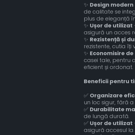
✨
Design modern 
de calitate se int
plus de eleganță în
✨
Ușor de utilizat
asigură un acces r
✨
Rezistență și du
rezistente, cutia îț
✨
Economisire de 
casei tale, pentru 
eficient și ordonat.
Beneficii pentru ti
✅
Organizare efic
un loc sigur, fără 
✅
Durabilitate m
de lungă durată.
✅
Ușor de utilizat
asigură accesul la 