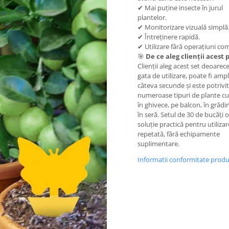
✔ Mai puține insecte în jurul
plantelor.
✔ Monitorizare vizuală simplă
✔ Întreținere rapidă.
✔ Utilizare fără operațiuni com
🎯
De ce aleg clienții acest
Clienții aleg acest set deoarec
gata de utilizare, poate fi ampl
câteva secunde și este potrivi
numeroase tipuri de plante cu
în ghivece, pe balcon, în grădi
în seră. Setul de 30 de bucăți 
soluție practică pentru utilizar
repetată, fără echipamente
suplimentare.
Informatii conformitate prod