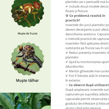
plantelor pe o perioadă mai l
✔ Include două modele decora
floare și fluture.
🛠
Ce problemă rezolvă în
practică?
Insectele din jurul plantelor p
deveni deranjante și pot afect
dezvoltarea acestora. Capcane
o metodă practică de capturar
insectelor fără aplicarea direc
substanțe pe frunze sau în sol
✔ Reduc prezența insectelor di
plantelor.
✔ Ajută la monitorizarea apariț
dăunătorilor.
✔ Mențin ghivecele mai curate
✔ Pot fi folosite atât în interior
în exterior.
✨
Ce observi după utilizare
După amplasare, insectele sun
capturate pe suprafața adezivă
capcanele permit observarea 
gradului de infestare și înlocui
atunci când este necesar.