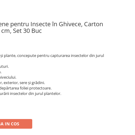
ne pentru Insecte în Ghivece, Carton
8 cm, Set 30 Buc
i plante, concepute pentru capturarea insectelor din jurul
uturi.
.
iveciului.
, exterior, sere și grădini.
depărtarea foliei protectoare.
ării insectelor din jurul plantelor.
A IN COS