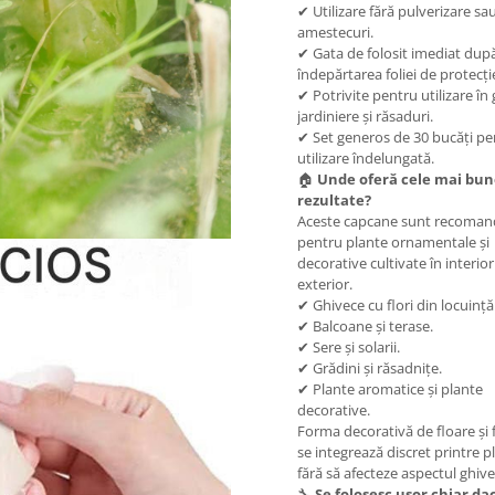
✔ Utilizare fără pulverizare sa
amestecuri.
✔ Gata de folosit imediat dup
îndepărtarea foliei de protecți
✔ Potrivite pentru utilizare în
jardiniere și răsaduri.
✔ Set generos de 30 bucăți pe
utilizare îndelungată.
🏠
Unde oferă cele mai bun
rezultate?
Aceste capcane sunt recoman
pentru plante ornamentale și
decorative cultivate în interio
exterior.
✔ Ghivece cu flori din locuință
✔ Balcoane și terase.
✔ Sere și solarii.
✔ Grădini și răsadnițe.
✔ Plante aromatice și plante
decorative.
Forma decorativă de floare și 
se integrează discret printre p
fără să afecteze aspectul ghive
🔧
Se folosesc ușor chiar da