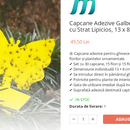
Capcane Adezive Galbe
cu Strat Lipicios, 13 x 
49,50 Lei
🌼 Capcane adezive pentru ghivece ș
florilor și plantelor ornamentale.
✔ Set cu 30 capcane, 15 flori și 15 fl
✔ Dimensiune individuală 13 × 8 cm
✔ Se introduc direct în pământul gh
✔ Potrivite pentru plante de interior
✔ Gata de utilizare imediat după în
✔ Suprafață adezivă destinată captur
IN STOC
Durata de livrare:
1
ADAUG