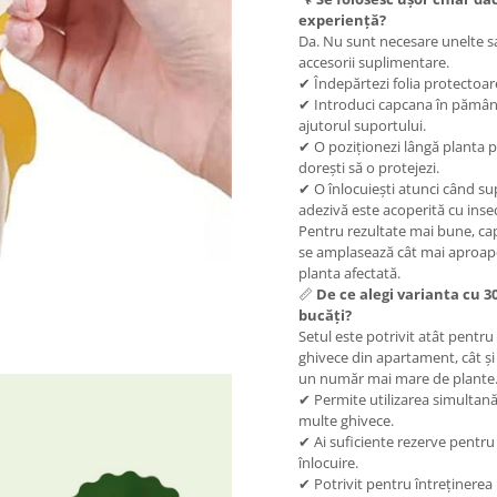
experiență?
Da. Nu sunt necesare unelte s
accesorii suplimentare.
✔ Îndepărtezi folia protectoar
✔ Introduci capcana în pămân
ajutorul suportului.
✔ O poziționezi lângă planta p
dorești să o protejezi.
✔ O înlocuiești atunci când su
adezivă este acoperită cu inse
Pentru rezultate mai bune, c
se amplasează cât mai aproap
planta afectată.
📏
De ce alegi varianta cu 3
bucăți?
Setul este potrivit atât pentru
ghivece din apartament, cât ș
un număr mai mare de plante
✔ Permite utilizarea simultană
multe ghivece.
✔ Ai suficiente rezerve pentru
înlocuire.
✔ Potrivit pentru întreținerea