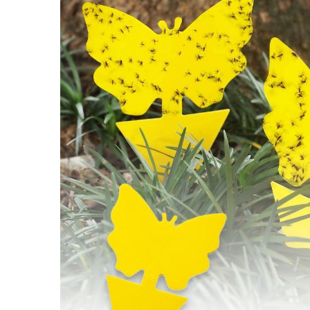
Stickere Copii
Stickere Florale
Stickere Diverse
Stickere Pentru Usi
Unelte - Accesorii DIY
Markere Corectoare - Retuș
Mobilier