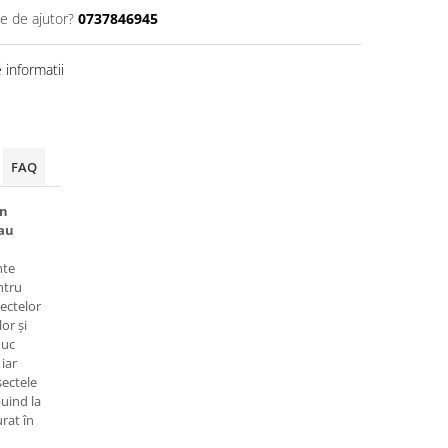
ie de ajutor?
0737846945
informatii
FAQ
in
sau
nte
ntru
ectelor
lor și
duc
 iar
sectele
uind la
rat în