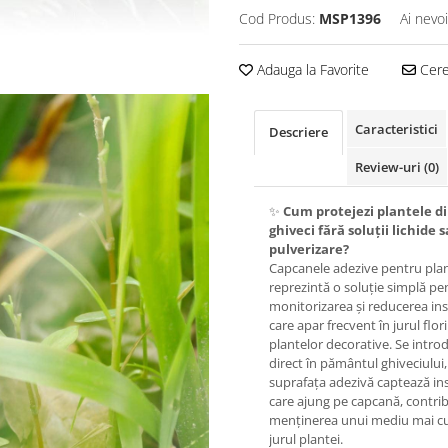
Cod Produs:
MSP1396
Ai nevo
Adauga la Favorite
Cere 
Caracteristici
Descriere
Review-uri
(0)
✨
Cum protejezi plantele d
ghiveci fără soluții lichide 
pulverizare?
Capcanele adezive pentru pla
reprezintă o soluție simplă pe
monitorizarea și reducerea ins
care apar frecvent în jurul flori
plantelor decorative. Se intro
direct în pământul ghiveciului,
suprafața adezivă captează in
care ajung pe capcană, contrib
menținerea unui mediu mai cu
jurul plantei.