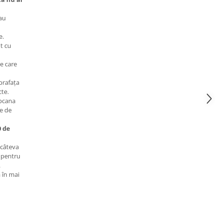
au
e.
t cu
e care
prafața
cte.
apcana
e de
0 de
 câteva
i pentru
.
 în mai