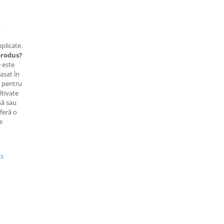
.
plicate.
 produs?
e este
asat în
t pentru
ltivate
nă sau
oferă o
e
us