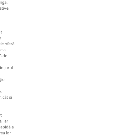
ungă.
tive,
ot
a
le oferă
e a
tă de
.
n jurul
iei
.
, cât și
?
t
, iar
rapidă a
rea lor