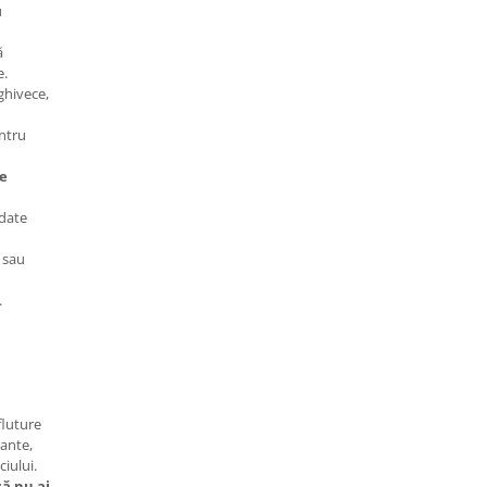
u
ă
e.
 ghivece,
ntru
e
date
r sau
.
fluture
lante,
ciului.
că nu ai