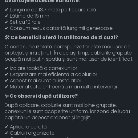
Avantajele acestei variante:
✔ Lungime de 13,7 metri pe fiecare rolă
✔ Lățime de 16 mm
✔ Set cu 10 role
✔ Consum redus datorită lungimii generoase
🛠 Ce beneficii oferă în utilizarea de zi cu zi?
O conexiune izolată corespunzător este mai ușor de
protejat și întreținut. În același timp, cablurile grupate
ocupă mai puțin spațiu și sunt mai ușor de identificat.
✔ Izolare rapidă a conexiunilor
✔ Organizare mai eficientă a cablurilor
✔ Aspect mai curat al instalației
✔ Material suficient pentru mai multe intervenții
✨ Ce observi după utilizare?
După aplicare, cablurile sunt mai bine grupate,
conexiunile sunt acoperite uniform, iar zona de lucru
capătă un aspect ordonat și îngrijit.
✔ Aplicare curată
✔ Cabluri organizate