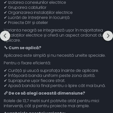
✔ Izolarea conexiunilor electrice
✔ Gruparea cablurilor
✔ Organizarea instalațiilor electrice
✔ Lucrări de întreținere în locuință
✔ Proiecte DIY și atelier
Varianta neagră se integrează ușor în majoritatea
instalațiilor electrice și oferă un aspect ordonat după
aplicare.
🔧 Cum se aplică?
Aplicarea este simplă și nu necesită unelte speciale.
Pentru o fixare eficientă:
✔ Curăță și usucă suprafața înainte de aplicare.
✔ Înfășoară banda uniform peste zona dorită.
✔ Suprapune ușor fiecare strat.
✔ Apasă banda la final pentru o lipire cât mai bună.
📏 De ce să alegi această dimensiune?
Rolele de 13,7 metri sunt potrivite atât pentru mici
intervenții, cât și pentru proiecte mai ample.