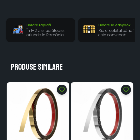
Livrare rapidă
Livrare la easybox
În 1–2 zile lucrătoare,
Ridici coletul când îți
oriunde în România
este convenabil
Produse similare