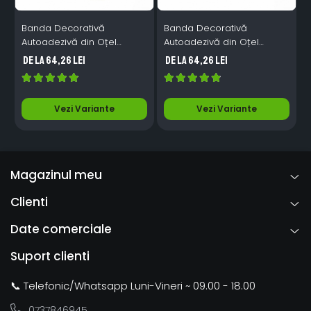
Banda Decorativă
Banda Decorativă
Autoadezivă din Oțel
Autoadezivă din Oțel
A
Inoxidabil Nichelat, AURIU -
Inoxidabil Nichelat,
I
de la 64,26 Lei
de la 64,26 Lei
500 cm, Rezistentă la Apă
ARGINTIU - 500 cm,
5
pentru Pereți și Mobila
Rezistentă la Apă pentru
p
Pereți și Mobila
Vezi Variante
Vezi Variante
Magazinul meu
Clienti
Date comerciale
Suport clienti
📞 Telefonic/Whatsapp Luni-Vineri ~ 09.00 - 18.00
0737846945