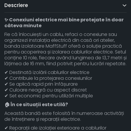
Descriere
✨ Conexiuni electrice mai bine protejate în doar
câteva minute
Fie că înlocuiești un cablu, refaci o conexiune sau
organizezi instalația electrică din casă ori atelier,
banda izolatoare MaffStuff oferă o soluție practică
pentru acoperirea și izolarea cablurilor electrice. Setul
conține 10 role, fiecare având lungimea de 13,7 metri și
lățimea de 16 mm, fiind potrivit pentru lucrări repetate.
✔ Destinată izolării cablurilor electrice
✔ Contribuie la protejarea conexiunilor
✔ Se aplică rapid prin înfășurare
✔ Culoare neagră cu aspect discret
✔ Set economic pentru utilizări multiple
🏠 În ce situații este utilă?
Această bandă este folosită în numeroase activități
de întreținere și reparații electrice.
✔ Reparații ale izolației exterioare a cablurilor