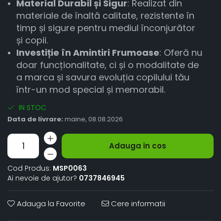
Material Durabil și Sigur
: Realizat din
materiale de înaltă calitate, rezistente în
timp și sigure pentru mediul înconjurător
și copii.
Investiție în Amintiri Frumoase
: Oferă nu
doar funcționalitate, ci și o modalitate de
a marca și savura evoluția copilului tău
într-un mod special și memorabil.
IN STOC
Data de livrare:
maine, 08.08.2026
Adauga in cos
Cod Produs:
MSP0063
Ai nevoie de ajutor?
0737846945
Adauga la Favorite
Cere informatii