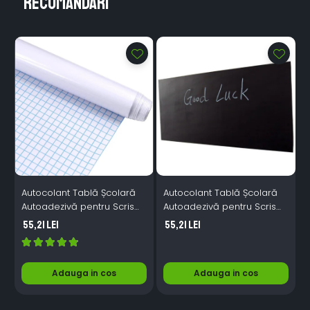
Recomandari
Autocolant Tablă Școlară
Autocolant Tablă Școlară
S
Autoadezivă pentru Scris
Autoadezivă pentru Scris
T
cu Marker – Folie
cu Creta – Folie Neagră
55,21 Lei
55,21 Lei
Whiteboard 45cm x 2m
45cm x 2m
Adauga in cos
Adauga in cos