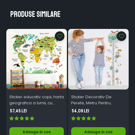
Produse similare
Sticker educativ copii, harta
Sticker Decorativ De
s
geografica a lumii, cu
Perete, Metru Pentru
animale
Masurare Inaltime Copii, Cu
57,45 Lei
54,09 Lei
Animale Si Pasari Exotice
Din Hawaii, 130 cm
Adauga in cos
Adauga in cos