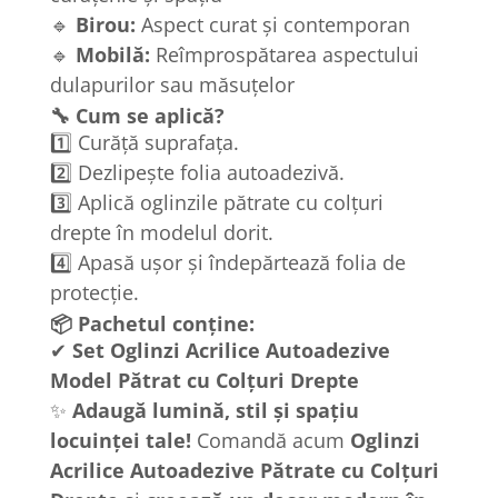
🔹
Birou:
Aspect curat și contemporan
🔹
Mobilă:
Reîmprospătarea aspectului
dulapurilor sau măsuțelor
🔧 Cum se aplică?
1️⃣ Curăță suprafața.
2️⃣ Dezlipește folia autoadezivă.
3️⃣ Aplică oglinzile pătrate cu colțuri
drepte în modelul dorit.
4️⃣ Apasă ușor și îndepărtează folia de
protecție.
📦 Pachetul conține:
✔
Set Oglinzi Acrilice Autoadezive
Model Pătrat cu Colțuri Drepte
✨
Adaugă lumină, stil și spațiu
locuinței tale!
Comandă acum
Oglinzi
Acrilice Autoadezive Pătrate cu Colțuri