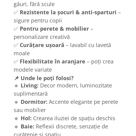
găuri, fără scule
✅
Rezistente la șocuri & anti-sparturi
–
sigure pentru copii
✅
Pentru perete & mobilier
–
personalizare creativă
✅
Curățare ușoară
– lavabil cu lavetă
moale
✅
Flexibilitate în aranjare
– poți crea
modele variate
📌 Unde le poți folosi?
🔹
Living:
Decor modern, luminozitate
suplimentară
🔹
Dormitor:
Accente elegante pe perete
sau mobilier
🔹
Hol:
Crearea iluziei de spațiu deschis
🔹
Baie:
Reflexii discrete, senzație de
curățenie și spațiu