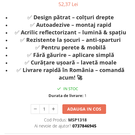
52,37 Lei
✅
Design pătrat – colțuri drepte
✅
Autoadezive – montaj rapid
✅
Acrilic reflectorizant – lumină & spațiu
✅
Rezistente la șocuri – anti-sparturi
✅
Pentru perete & mobilă
✅
Fără găurire – aplicare simplă
✅
Curățare ușoară – lavetă moale
✅
Livrare rapidă în România – comandă
acum! 🚀
IN STOC
Durata de livrare:
1
ADAUGA IN COS
Cod Produs:
MSP1318
Ai nevoie de ajutor?
0737846945