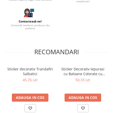
complicații
Contactează-ne!
Comandă telefonic produsul tău
preferat
RECOMANDARI
Sticker decorativ Trandafiri
Sticker Decorativ Iepurasi
Salbatici
cu Baloane Colorate cu
Heliu
45,76 Lei
50,33 Lei
ADAUGA IN COS
ADAUGA IN COS