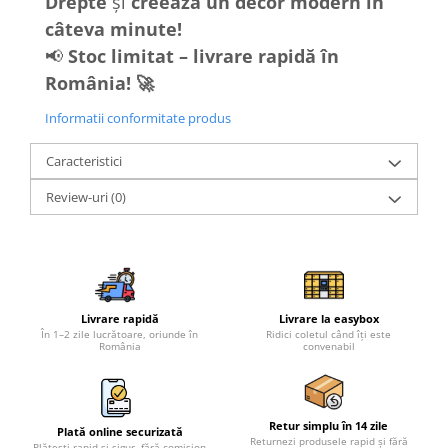
Drepte
și
creează un decor modern în
câteva minute!
📢
Stoc limitat – livrare rapidă în
România! 🚀
Informatii conformitate produs
Caracteristici
Review-uri
(0)
Livrare rapidă
Livrare la easybox
În 1–2 zile lucrătoare, oriunde în
Ridici coletul când îți este
România
convenabil
Retur simplu în 14 zile
Plată online securizată
Returnezi produsele rapid și fără
Plătești rapid și sigur, fără comision