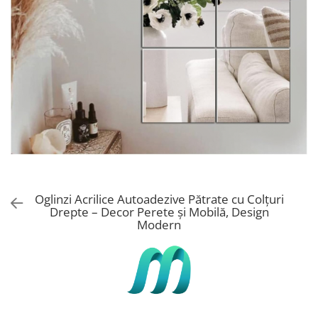
Stickere Copii
Stickere Florale
Stickere Diverse
Stickere Pentru Usi
Unelte - Accesorii DIY
Markere Corectoare - Retuș
Mobilier
Oglinzi Acrilice Autoadezive Pătrate cu Colțuri
Drepte – Decor Perete și Mobilă, Design
Modern