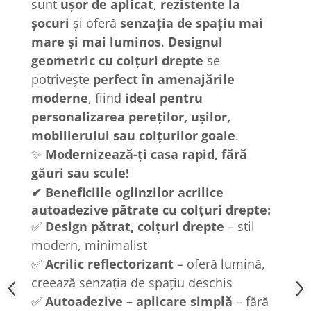
sunt
ușor de aplicat
,
rezistente la
șocuri
și oferă
senzația de spațiu mai
mare și mai luminos
.
Designul
geometric cu colțuri drepte
se
potrivește
perfect în amenajările
moderne
, fiind
ideal pentru
personalizarea pereților, ușilor,
mobilierului sau colțurilor goale
.
✨
Modernizează-ți casa rapid, fără
găuri sau scule!
✔ Beneficiile oglinzilor acrilice
autoadezive pătrate cu colțuri drepte:
✅
Design pătrat, colțuri drepte
– stil
modern, minimalist
✅
Acrilic reflectorizant
– oferă lumină,
creează senzația de spațiu deschis
✅
Autoadezive – aplicare simplă
– fără