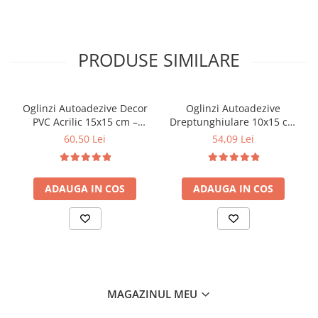
PRODUSE SIMILARE
Oglinzi Autoadezive Decor
Oglinzi Autoadezive
PVC Acrilic 15x15 cm –
Dreptunghiulare 10x15 cm
Design Modern pentru
– Decor Acrilic pentru
60,50 Lei
54,09 Lei
Interior
Perete și Mobilă
ADAUGA IN COS
ADAUGA IN COS
MAGAZINUL MEU