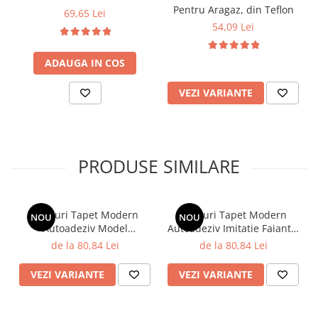
Pentru Aragaz, din Teflon
69,65 Lei
54,09 Lei
ADAUGA IN COS
VEZI VARIANTE
PRODUSE SIMILARE
Panouri Tapet Modern
Panouri Tapet Modern
NOU
NOU
Autoadeziv Model
Autoadeziv Imitatie Faianta,
Marmura, Impermeabil,
Impermeabil, Izolator,
de la 80,84 Lei
de la 80,84 Lei
Izolator, Gri, 60x30 cm
Model Fluturi si Flori, 60x30
cm
VEZI VARIANTE
VEZI VARIANTE