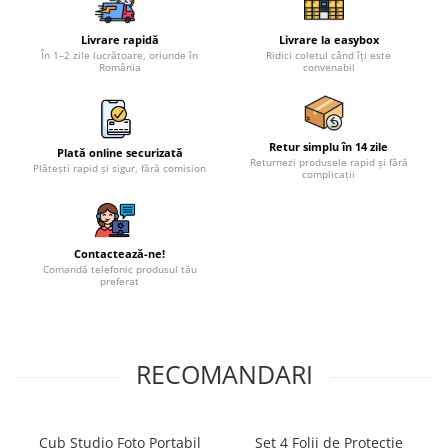
Livrare rapidă
Livrare la easybox
În 1–2 zile lucrătoare, oriunde în
Ridici coletul când îți este
România
convenabil
Retur simplu în 14 zile
Plată online securizată
Returnezi produsele rapid și fără
Plătești rapid și sigur, fără comision
complicații
Contactează-ne!
Comandă telefonic produsul tău
preferat
RECOMANDARI
Cub Studio Foto Portabil
Set 4 Folii de Protectie