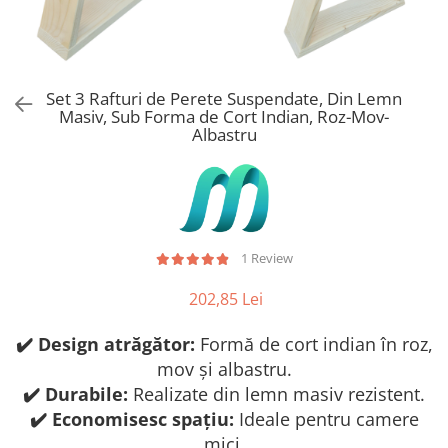
Stickere Copii
Stickere Florale
Stickere Diverse
Stickere Pentru Usi
Set 3 Rafturi de Perete Suspendate, Din Lemn
Masiv, Sub Forma de Cort Indian, Roz-Mov-
Unelte - Accesorii DIY
Albastru
Markere Corectoare - Retuș
Mobilier
1 Review
202,85 Lei
✔️ Design atrăgător:
Formă de cort indian în roz,
mov și albastru.
✔️ Durabile:
Realizate din lemn masiv rezistent.
✔️ Economisesc spațiu:
Ideale pentru camere
mici.