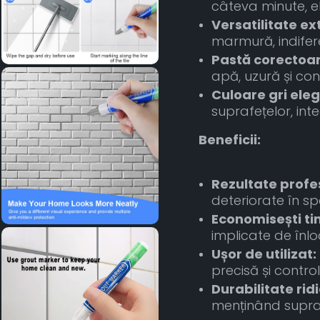
câteva minute, el
Versatilitate ex
marmură, indifer
Pastă corectoa
apă, uzură și con
Culoare gri ele
suprafețelor, int
Beneficii:
Rezultate profe
deteriorate în spa
Economisești tim
implicate de înloc
Ușor de utilizat:
precisă și control
Durabilitate rid
menținând supraf