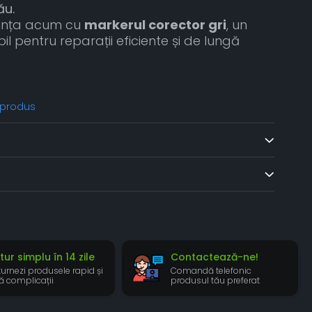
ău.
uința acum cu
markerul corector gri
, un
l pentru reparații eficiente și de lungă
 produs
tur simplu în 14 zile
Contactează-ne!
turnezi produsele rapid și
Comandă telefonic
ră complicații
produsul tău preferat