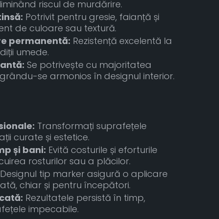
iminând riscul de murdărire.
tinsă:
Potrivit pentru gresie, faianță și
ent de culoare sau textură.
re permanentă:
Rezistență excelentă la
diții umede.
gantă:
Se potrivește cu majoritatea
egrându-se armonios în designul interior.
sionale:
Transformați suprafețele
ții curate și estetice.
p și bani:
Evită costurile și eforturile
uirea rosturilor sau a plăcilor.
Designul tip marker asigură o aplicare
ată, chiar și pentru începători.
icată:
Rezultatele persistă în timp,
ețele impecabile.