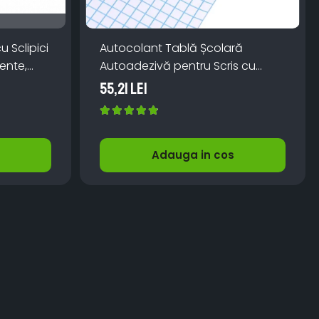
 Sclipici
Autocolant Tablă Școlară
ente,
Autoadezivă pentru Scris cu
e
Marker – Folie Whiteboard 45cm x
55,21 Lei
2m
Adauga in cos