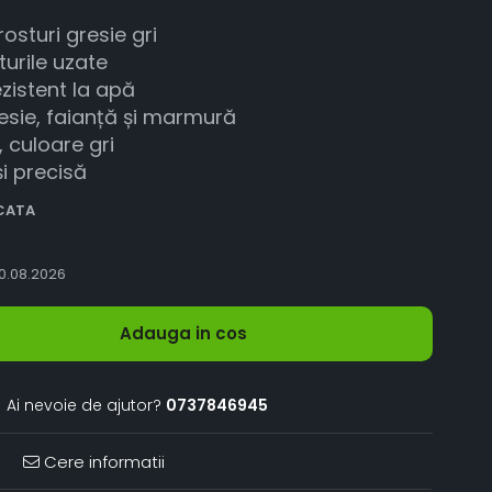
osturi gresie gri
urile uzate
zistent la apă
resie, faianță și marmură
 culoare gri
i precisă
UCATA
0.08.2026
Adauga in cos
Ai nevoie de ajutor?
0737846945
Cere informatii