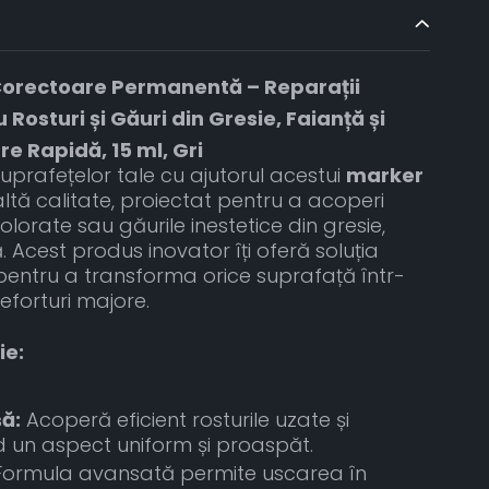
Corectoare Permanentă – Reparații
Rosturi și Găuri din Gresie, Faianță și
e Rapidă, 15 ml, Gri
prafețelor tale cu ajutorul acestui
marker
ltă calitate, proiectat pentru a acoperi
olorate sau găurile inestetice din gresie,
 Acest produs inovator îți oferă soluția
 pentru a transforma orice suprafață într-
eforturi majore.
ie:
ă:
Acoperă eficient rosturile uzate și
nd un aspect uniform și proaspăt.
ormula avansată permite uscarea în