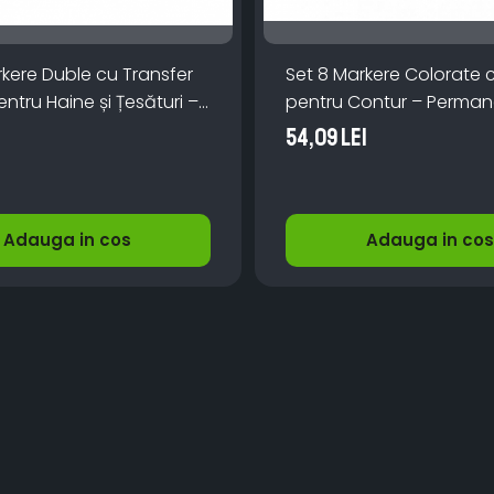
rkere Duble cu Transfer
Set 8 Markere Colorate cu
ntru Haine și Țesături –
pentru Contur – Perman
tru Scris, Desenat și
Non-Toxice, pentru Oric
54,09 Lei
e Textile
Suprafață
Adauga in cos
Adauga in cos