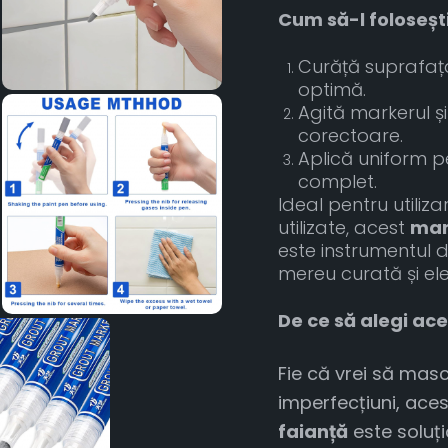
Cum să-l folosești
Curăță suprafața
optimă.
Agită markerul ș
corectoare.
Aplică uniform pe
complet.
Ideal pentru utiliza
utilizate, acest
mar
este instrumentul 
mereu curată și el
De ce să alegi ac
Fie că vrei să masc
imperfecțiuni, ace
faianță
este soluți