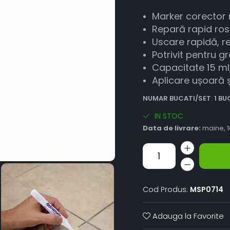
Marker corector r
Repară rapid rost
Uscare rapidă, re
Potrivit pentru g
Capacitate 15 ml,
Aplicare ușoară ș
NUMAR BUCATI/SET
:
1 B
IN STOC
Data de livrare:
maine, 1
Cod Produs:
MSP0714
Adauga la Favorite