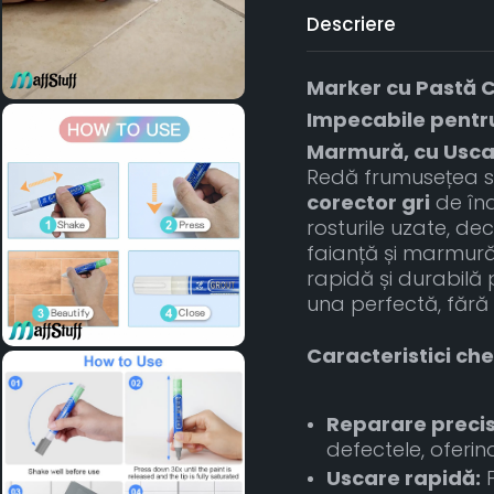
Descriere
Marker cu Pastă 
Impecabile pentru 
Marmură, cu Uscar
Redă frumusețea su
corector gri
de îna
rosturile uzate, dec
faianță și marmură.
rapidă și durabilă
una perfectă, fără 
Caracteristici che
Reparare precis
defectele, oferi
Uscare rapidă:
F