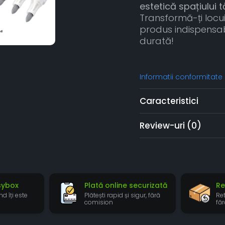
estetică spațiului t
Transformă-ți loc
produs indispensabi
durată!
Informatii conformitate
Caracteristici
Review-uri
(0)
asybox
Plată online securizată
Re
nd îți este
Plătești rapid și sigur, fără
Re
comision
fă