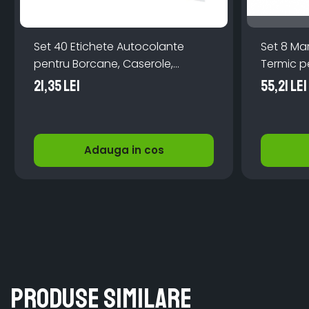
Set 40 Etichete Autocolante
Set 8 Ma
pentru Borcane, Caserole,
Termic pe
Ghivece + Marker Alb –
Ideal pen
21,35 Lei
55,21 Lei
Organizare și Creativitate
Colorat p
Adauga in cos
Produse similare