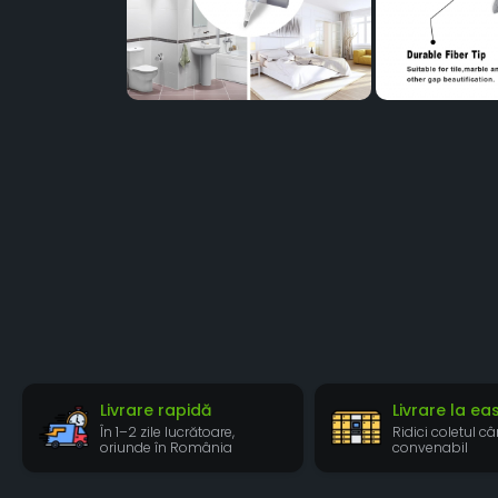
Livrare rapidă
Livrare la e
În 1–2 zile lucrătoare,
Ridici coletul câ
oriunde în România
convenabil