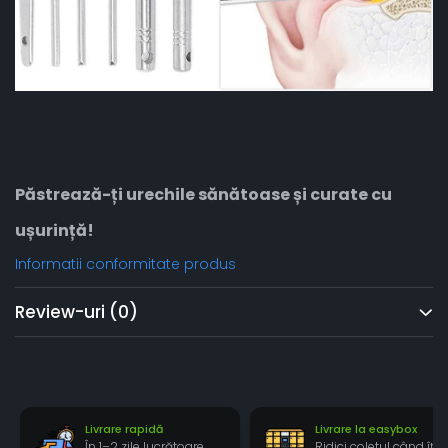
Păstrează-ți urechile sănătoase și curate cu
ușurință!
Informatii conformitate produs
Review-uri
(0)
Livrare rapidă
Livrare la easybox
În 1–2 zile lucrătoare,
Ridici coletul când îți