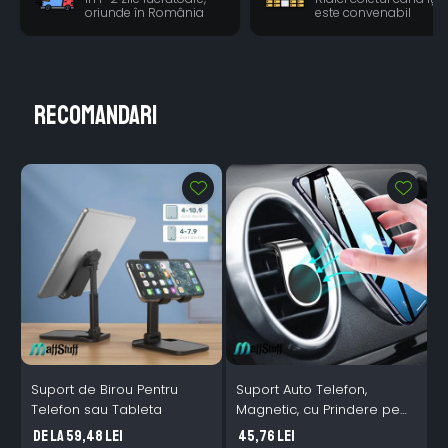
oriunde în România
este convenabil
Recomandari
Suport de Birou Pentru
Suport Auto Telefon,
S
Telefon sau Tableta
Magnetic, cu Prindere pe
P
Grila de Ventilatie
de la 59,48 Lei
45,76 Lei