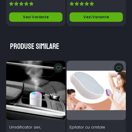
Vezi Variante
Vezi Variante
Produse similare
Umidificator aer,
Epilator cu cristale
I