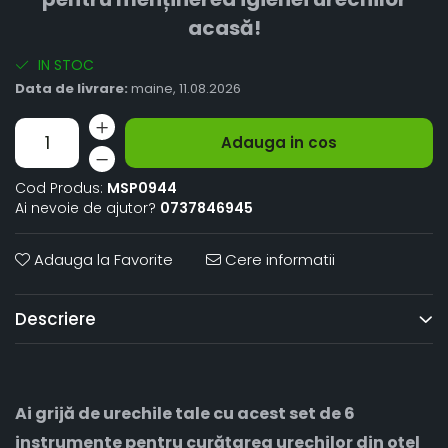
acasă!
IN STOC
Data de livrare:
maine, 11.08.2026
Adauga in cos
Cod Produs:
MSP0944
Ai nevoie de ajutor?
0737846945
Adauga la Favorite
Cere informatii
Descriere
Ai grijă de urechile tale cu acest set de 6
instrumente pentru curățarea urechilor din oțel