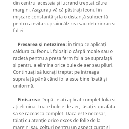
din centrul acesteia și lucrand treptat către
margini. Asigurați-vă că păstrați feonul în
mișcare constantă și la o distanță suficientă
pentru a evita supraincălzirea sau deteriorarea
foliei.
Presarea și netezirea:
În timp ce aplicați
căldura cu feonul, folosiți o cârpă moale sau o
racletă pentru a presa ferm folia pe suprafață
și pentru a elimina orice bule de aer sau pliuri.
Continuați să lucrați treptat pe întreaga
suprafață până când folia este bine fixată și
uniformă.
Finisarea:
După ce ați aplicat complet folia și
ați eliminat toate bulele de aer, lăsați suprafața
să se răcească complet. Dacă este necesar,
tăiați cu atenție orice exces de folie de la
margini sau colțuri pentru un aspect curat și