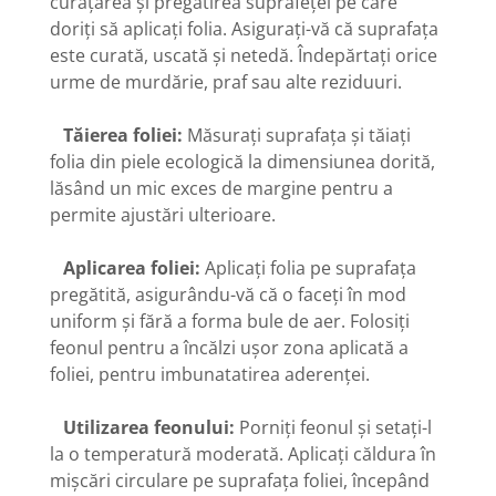
curățarea și pregătirea suprafeței pe care
doriți să aplicați folia. Asigurați-vă că suprafața
este curată, uscată și netedă. Îndepărtați orice
urme de murdărie, praf sau alte reziduuri.
Tăierea foliei:
Măsurați suprafața și tăiați
folia din piele ecologică la dimensiunea dorită,
lăsând un mic exces de margine pentru a
permite ajustări ulterioare.
Aplicarea foliei:
Aplicați folia pe suprafața
pregătită, asigurându-vă că o faceți în mod
uniform și fără a forma bule de aer. Folosiți
feonul pentru a încălzi ușor zona aplicată a
foliei, pentru imbunatatirea aderenței.
Utilizarea feonului:
Porniți feonul și setați-l
la o temperatură moderată. Aplicați căldura în
mișcări circulare pe suprafața foliei, începând