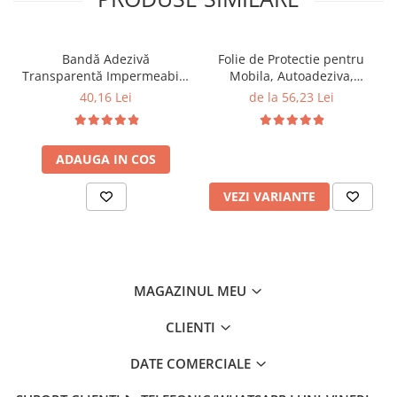
Bandă Adezivă
Folie de Protectie pentru
Transparentă Impermeabilă
Mobila, Autoadeziva,
pentru Izolare Mobilă și
Transparenta
40,16 Lei
de la 56,23 Lei
Chiuvetă, 3 cm x 3 metri –
Protecție Durabilă și
Eficientă
ADAUGA IN COS
VEZI VARIANTE
MAGAZINUL MEU
CLIENTI
DATE COMERCIALE