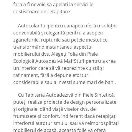
fără a fi nevoie să apelați la serviciile
costisitoare de retapițare.
Autocolantul pentru canapea oferă o soluție
convenabilă și elegantă pentru a acoperi
zgârieturile, rupturile sau petele inestetice,
transformând instantaneu aspectul
mobilierului dvs. Alegeți Folia din Piele
Ecologică Autoadezivă MaffStuff pentru a crea
un interior care să vă reprezinte cu stil și
rafinament, fără a depune eforturi
considerabile sau a investi sume mari de bani.
Cu Tapiteria Autoadezivă din Piele Sintetică,
puteți realiza proiecte de design personalizate
și originale, dând viață viselor dvs. de
frumusețe și confort. Indiferent dacă retapițați
interiorul autoturismului sau vă reîmprospătați
mobilierul de acasă, această folie vă oferă