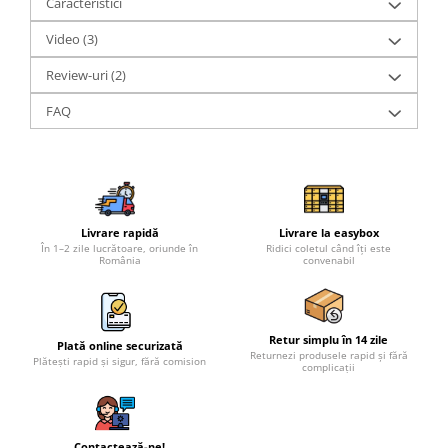
Caracteristici
Video
(3)
Review-uri
(2)
FAQ
Livrare rapidă
Livrare la easybox
În 1–2 zile lucrătoare, oriunde în
Ridici coletul când îți este
România
convenabil
Retur simplu în 14 zile
Plată online securizată
Returnezi produsele rapid și fără
Plătești rapid și sigur, fără comision
complicații
Contactează-ne!