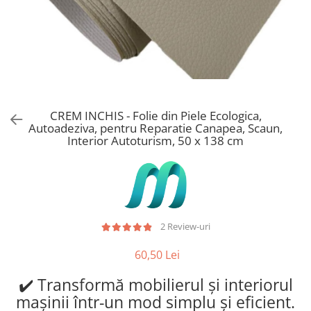
Stickere Copii
Stickere Florale
Stickere Diverse
Stickere Pentru Usi
Unelte - Accesorii DIY
Markere Corectoare - Retuș
CREM INCHIS - Folie din Piele Ecologica,
Mobilier
Autoadeziva, pentru Reparatie Canapea, Scaun,
Interior Autoturism, 50 x 138 cm
2 Review-uri
60,50 Lei
✔️ Transformă mobilierul și interiorul
mașinii într-un mod simplu și eficient.