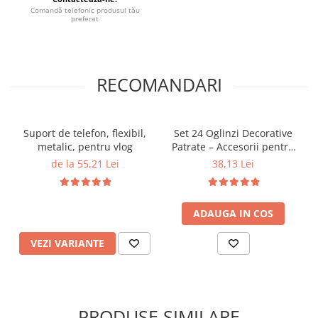
Comandă telefonic produsul tău
preferat
RECOMANDARI
Suport de telefon, flexibil,
Set 24 Oglinzi Decorative
metalic, pentru vlog
Patrate – Accesorii pentru
Decor Interior, Ideal pentru
de la 55,21 Lei
38,13 Lei
Pereți și Mobilier
ADAUGA IN COS
VEZI VARIANTE
PRODUSE SIMILARE