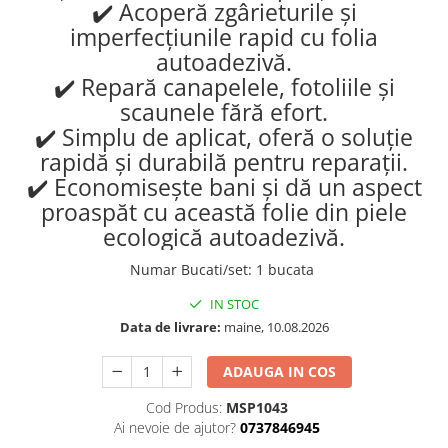
✔️ Acoperă zgârieturile și
imperfecțiunile rapid cu folia
autoadezivă.
✔️ Repară canapelele, fotoliile și
scaunele fără efort.
✔️ Simplu de aplicat, oferă o soluție
rapidă și durabilă pentru reparații.
✔️ Economisește bani și dă un aspect
proaspăt cu această folie din piele
ecologică autoadezivă.
Numar Bucati/set
:
1 bucata
IN STOC
Data de livrare:
maine, 10.08.2026
ADAUGA IN COS
Cod Produs:
MSP1043
Ai nevoie de ajutor?
0737846945