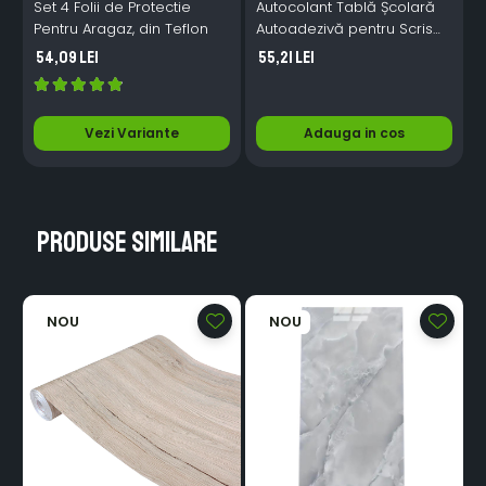
Set 4 Folii de Protectie
Autocolant Tablă Școlară
Pentru Aragaz, din Teflon
Autoadezivă pentru Scris
cu Creta – Folie Neagră
54,09 Lei
55,21 Lei
45cm x 2m
Vezi Variante
Adauga in cos
Produse similare
NOU
NOU