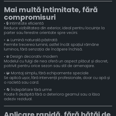
Mai multă intimitate, fără
compromisuri
• 🔒 Intimitate eficientă
Reduce vizibilitatea din exterior, ideal pentru locuințe la
parter sau ferestre orientate spre vecini.
• ☀️ Lumină naturală păstrată
Permite trecerea luminii, astfel încât spațiul rămâne
luminos, fără senzația de încăpere închisă.
• ❄️ Design decorativ modern
Modelul cu fulgi de nea oferă un aspect plăcut și discret,
potrivit pentru orice sezon sau stil de amenajare.
• 🧩 Montaj simplu, fără echipamente speciale
Se aplică ușor, fără intervenții profesionale, doar cu apă și
o racletă sau card.
• 🔄 Îndepărtare fără urme
Poate fi dezlipită fără a deteriora geamul sau a lăsa
adeziv rezidual.
Aplicare rapidă, fără bătăi de