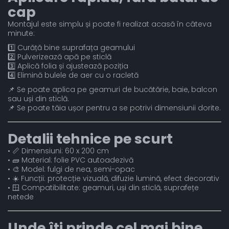
cap
Montajul este simplu și poate fi realizat acasă în câteva
minute:
1️⃣ Curăță bine suprafața geamului
2️⃣ Pulverizează apă pe sticlă
3️⃣ Aplică folia și ajustează poziția
4️⃣ Elimină bulele de aer cu o racletă
📌 Se poate aplica pe geamuri de bucătărie, baie, balcon
sau uși din sticlă.
📌 Se poate tăia ușor pentru a se potrivi dimensiunii dorite.
Detalii tehnice pe scurt
• 📏 Dimensiuni: 60 x 200 cm
• 🧱 Material: folie PVC autoadezivă
• 🎨 Model: fulgi de nea, semi-opac
• ☀️ Funcții: protecție vizuală, difuzie lumină, efect decorativ
• 🪟 Compatibilitate: geamuri, uși din sticlă, suprafețe
netede
Unde îți prinde cel mai bine