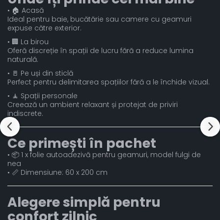
• 🏠 Acasă
Ideal pentru baie, bucătărie sau camere cu geamuri
expuse către exterior.
• 🏢 La birou
Oferă discreție în spații de lucru fără a reduce lumina
naturală.
• 🚪 Pe uși din sticlă
Perfect pentru delimitarea spațiilor fără a le închide vizual.
• 🧘 Spații personale
Creează un ambient relaxant și protejat de priviri
indiscrete.
Ce primești în pachet
• 📦 1 x folie autoadezivă pentru geamuri, model fulgi de
nea
• 📏 Dimensiune: 60 x 200 cm
Alegere simplă pentru
confort zilnic