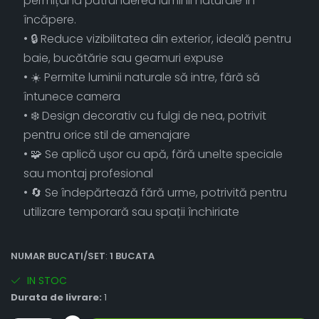
permițând pătrunderea luminii naturale în
încăpere.
• 🔒 Reduce vizibilitatea din exterior, ideală pentru
baie, bucătărie sau geamuri expuse
• ☀️ Permite luminii naturale să intre, fără să
întunece camera
• ❄️ Design decorativ cu fulgi de nea, potrivit
pentru orice stil de amenajare
• 🧩 Se aplică ușor cu apă, fără unelte speciale
sau montaj profesional
• 🔄 Se îndepărtează fără urme, potrivită pentru
utilizare temporară sau spații închiriate
NUMAR BUCATI/SET
:
1 BUCATA
IN STOC
Durata de livrare:
1