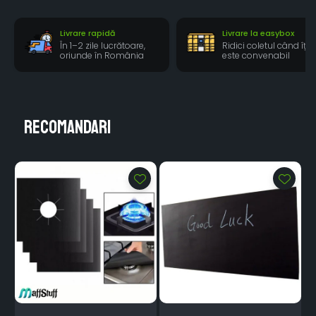
Livrare rapidă
Livrare la easybox
În 1–2 zile lucrătoare,
Ridici coletul când îți
oriunde în România
este convenabil
Recomandari