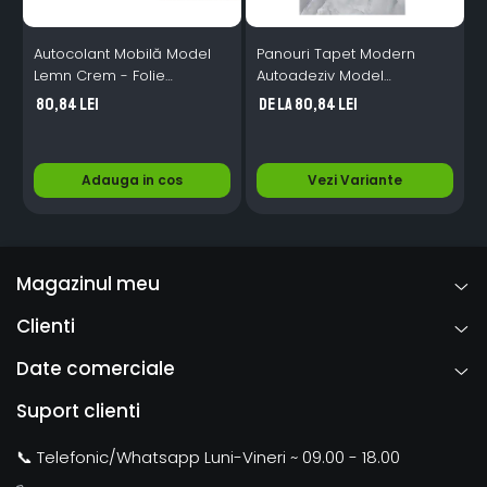
Autocolant Mobilă Model
Panouri Tapet Modern
R
Lemn Crem - Folie
Autoadeziv Model
Autoadezivă Decorativă
Marmura, Impermeabil,
M
80,84 Lei
de la 80,84 Lei
din PVC, Ideală pentru
Izolator, Gri, 60x30 cm
Mobilier, Pereți - 40 x 200
cm
Adauga in cos
Vezi Variante
Magazinul meu
Clienti
Date comerciale
Suport clienti
📞 Telefonic/Whatsapp Luni-Vineri ~ 09.00 - 18.00