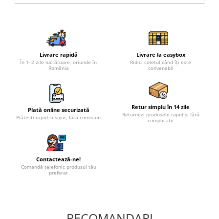
Livrare rapidă
Livrare la easybox
În 1–2 zile lucrătoare, oriunde în
Ridici coletul când îți este
România
convenabil
Retur simplu în 14 zile
Plată online securizată
Returnezi produsele rapid și fără
Plătești rapid și sigur, fără comision
complicații
Contactează-ne!
Comandă telefonic produsul tău
preferat
RECOMANDARI