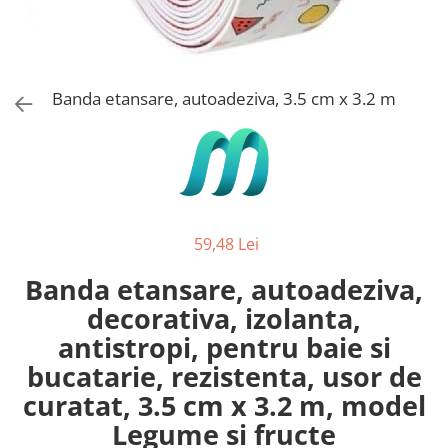
Stickere Copii
Stickere Florale
Stickere Diverse
Stickere Pentru Usi
Banda etansare, autoadeziva, 3.5 cm x 3.2 m
Unelte - Accesorii DIY
Markere Corectoare - Retuș
Mobilier
59,48 Lei
Banda etansare, autoadeziva,
decorativa, izolanta,
antistropi, pentru baie si
bucatarie, rezistenta, usor de
curatat, 3.5 cm x 3.2 m, model
Legume si fructe