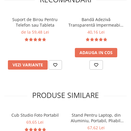
Suport de Birou Pentru
Bandă Adezivă
Telefon sau Tableta
Transparentă Impermeabilă
pentru Izolare Mobilă și
de la 59,48 Lei
40,16 Lei
Chiuvetă, 3 cm x 3 metri –
Protecție Durabilă și
Eficientă
ADAUGA IN COS
VEZI VARIANTE
PRODUSE SIMILARE
Cub Studio Foto Portabil
Stand Pentru Laptop, din
Aluminiu, Portabil, Pliabil,
69,65 Lei
Reglabil pe 6 Niveluri de
67,62 Lei