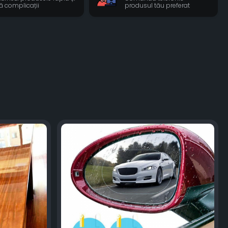
ră complicații
produsul tău preferat