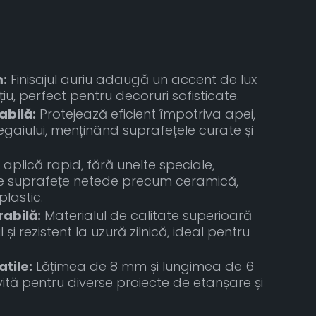
:
Finisajul auriu adaugă un accent de lux
pațiu, perfect pentru decoruri sofisticate.
bilă:
Protejează eficient împotriva apei,
egaiului, menținând suprafețele curate și
aplică rapid, fără unelte speciale,
 suprafețe netede precum ceramică,
plastic.
rabilă:
Materialul de calitate superioară
i rezistent la uzură zilnică, ideal pentru
tile:
Lățimea de 8 mm și lungimea de 6
vită pentru diverse proiecte de etanșare și