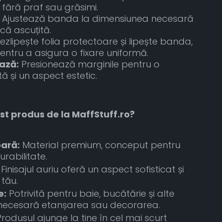
 fără praf sau grăsimi.
Ajustează banda la dimensiunea necesară
că ascuțită.
zlipește folia protectoare și lipește banda,
tru a asigura o fixare uniformă.
ează:
Presionează marginile pentru o
ă și un aspect estetic.
st produs de la MaffStuff.ro?
oară:
Material premium, conceput pentru
rabilitate.
Finisajul auriu oferă un aspect sofisticat și
tău.
e:
Potrivită pentru baie, bucătărie și alte
 necesară etanșarea sau decorarea.
rodusul ajunge la tine în cel mai scurt