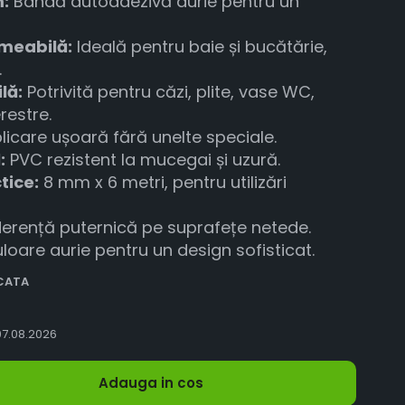
:
Bandă autoadezivă aurie pentru un
meabilă:
Ideală pentru baie și bucătărie,
.
lă:
Potrivită pentru căzi, plite, vase WC,
restre.
licare ușoară fără unelte speciale.
:
PVC rezistent la mucegai și uzură.
tice:
8 mm x 6 metri, pentru utilizări
erență puternică pe suprafețe netede.
loare aurie pentru un design sofisticat.
UCATA
7.08.2026
Adauga in cos