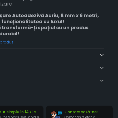
izare.
are Autoadezivă Auriu, 8 mm x 6 metri,
funcționalitatea cu luxul!
transformă-ți spațiul cu un produs
 durabil!
 produs
tur simplu în 14 zile
Contactează-ne!
turnezi produsele rapid și
Comandă telefonic