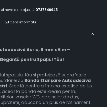
Ai nevoie de ajutor?
0737846945
Cere informatii
utoadezivă Auriu, 8 mm x 6 m –
 Eleganță pentru Spațiul Tău!
l spațiului tău și protejează suprafețele
murdăriei cu
Banda Etanșare Autoadezivă
etri
. Creată pentru a îmbina estetica de lux
a, această bandă este ideală pentru
plitelor, vaselor WC, cabinelor de duș,
or suprafețe, aducând un plus de rafinament