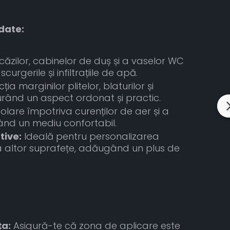
date:
ăzilor, cabinelor de duș și a vaselor WC
curgerile și infiltrațiile de apă.
ția marginilor plitelor, blaturilor și
urând un aspect ordonat și practic.
zolare împotriva curenților de aer și a
strând un mediu confortabil.
tive:
Ideală pentru personalizarea
 a altor suprafețe, adăugând un plus de
ța:
Asigură-te că zona de aplicare este