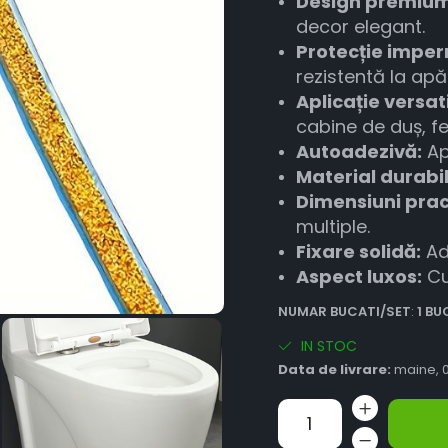
Design premium
decor elegant.
Protecție imper
rezistentă la apă
Aplicație versati
cabine de duș, fe
Autoadezivă:
Ap
Material durabil
Dimensiuni prac
multiple.
Fixare solidă:
Ad
Aspect luxos:
Cu
NUMAR BUCATI/SET
:
1 B
IN STOC
Data de livrare:
maine, 0