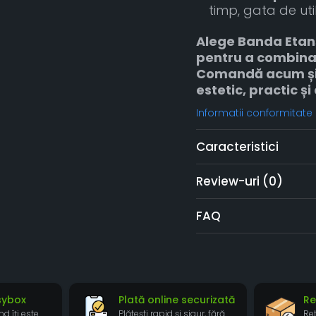
timp, gata de util
Alege Banda Etanș
pentru a combina 
Comandă acum și 
estetic, practic și
Informatii conformitate
Caracteristici
Review-uri
(0)
FAQ
asybox
Plată online securizată
Re
nd îți este
Plătești rapid și sigur, fără
Re