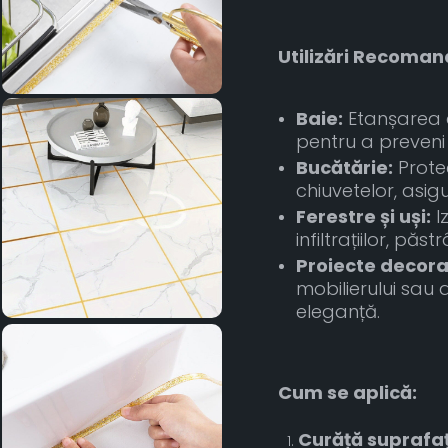
Utilizări Recoman
Baie:
Etanșarea c
pentru a preveni s
Bucătărie:
Protec
chiuvetelor, asig
Ferestre și uși:
I
infiltrațiilor, pă
Proiecte decora
mobilierului sau
eleganță.
Cum se aplică:
Curăță suprafa