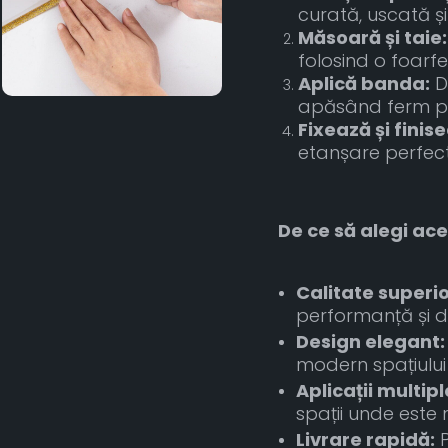
curată, uscată și
Măsoară și taie:
folosind o foarfe
Aplică banda:
De
apăsând ferm pen
Fixează și finis
etanșare perfect
De ce să alegi ace
Calitate superi
performanță și du
Design elegant:
modern spațiului 
Aplicații multipl
spații unde este
Livrare rapidă:
P