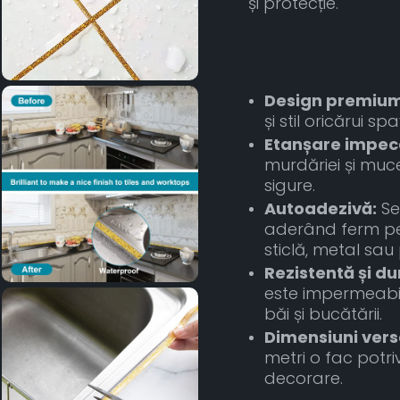
și protecție.
Design premium
și stil oricărui s
Etanșare impeca
murdăriei și muc
sigure.
Autoadezivă:
Se 
aderând ferm pe
sticlă, metal sau 
Rezistentă și du
este impermeabil ș
băi și bucătării.
Dimensiuni versa
metri o fac potri
decorare.