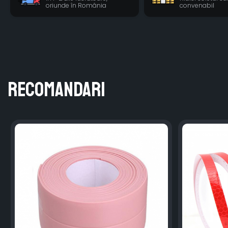
oriunde în România
convenabil
Recomandari