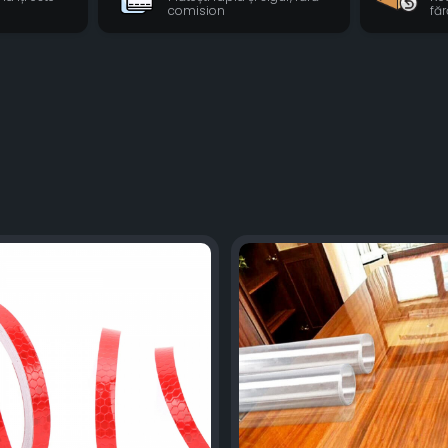
comision
fă