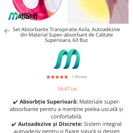
Stickere Copii
Stickere Florale
Stickere Diverse
Stickere Pentru Usi
Set Absorbante Transpiratie Axila, Autoadezive
din Material Super-absorbant de Calitate
Unelte - Accesorii DIY
Superioara, 60 Buc
Markere Corectoare - Retuș
Mobilier
1 Review
58,47 Lei
✔️
Absorbție Superioară:
Materiale super-
absorbante pentru a menține pielea uscată și
confortabilă.
✔️
Autoadezive și Discrete:
Sistem integrat
autoadeziv pentru o fixare sigură și design