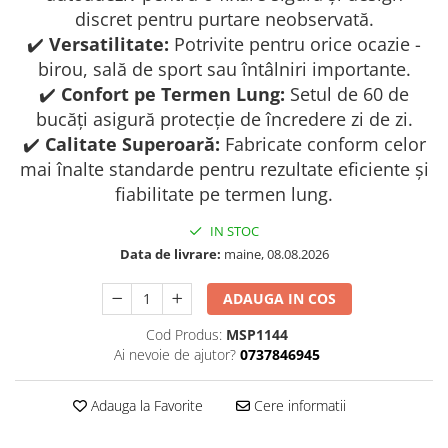
discret pentru purtare neobservată.
✔️
Versatilitate:
Potrivite pentru orice ocazie -
birou, sală de sport sau întâlniri importante.
✔️
Confort pe Termen Lung:
Setul de 60 de
bucăți asigură protecție de încredere zi de zi.
✔️
Calitate Superoară:
Fabricate conform celor
mai înalte standarde pentru rezultate eficiente și
fiabilitate pe termen lung.
IN STOC
Data de livrare:
maine, 08.08.2026
ADAUGA IN COS
Cod Produs:
MSP1144
Ai nevoie de ajutor?
0737846945
Adauga la Favorite
Cere informatii