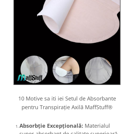
10 Motive sa iti iei Setul de Absorbante
pentru Transpirație Axilă MaffStuff®
Absorbție Excepțională:
Materialul
super-absorbant de calitate superioară