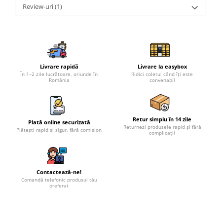
Review-uri
(1)
Livrare rapidă
Livrare la easybox
În 1–2 zile lucrătoare, oriunde în
Ridici coletul când îți este
România
convenabil
Retur simplu în 14 zile
Plată online securizată
Returnezi produsele rapid și fără
Plătești rapid și sigur, fără comision
complicații
Contactează-ne!
Comandă telefonic produsul tău
preferat