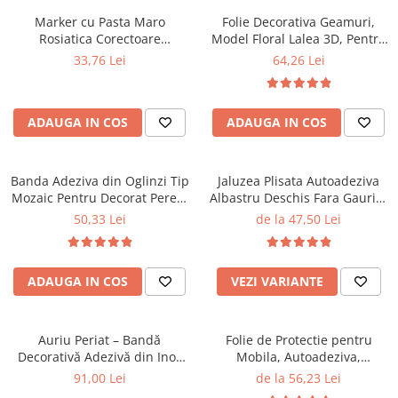
Marker cu Pasta Maro
Folie Decorativa Geamuri,
Rosiatica Corectoare
Model Floral Lalea 3D, Pentru
Permanenta Pentru
Intimitate si Protectie Solara,
33,76 Lei
64,26 Lei
Acoperirea Rosturilor sau
60x200 cm
Gaurilor din Gresie, Faianta si
Marmura, cu Uscare Rapida,
ADAUGA IN COS
ADAUGA IN COS
15 Metri Lineari
Banda Adeziva din Oglinzi Tip
Jaluzea Plisata Autoadeziva
Mozaic Pentru Decorat Pereti,
Albastru Deschis Fara Gaurire
Mobila si Obiecte, AURIU - 4 X
MaffStuff Control Lumina 70%
50,33 Lei
de la 47,50 Lei
100 cm
ADAUGA IN COS
VEZI VARIANTE
Auriu Periat – Bandă
Folie de Protectie pentru
Decorativă Adezivă din Inox
Mobila, Autoadeziva,
Nichelat, Pentru Decor
Transparenta
91,00 Lei
de la 56,23 Lei
Premium - Brushed Gold