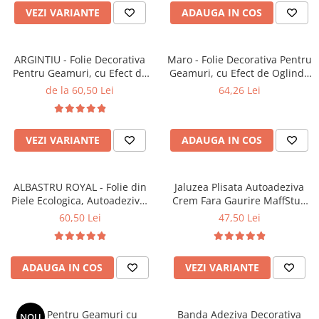
VEZI VARIANTE
ADAUGA IN COS
ARGINTIU - Folie Decorativa
Maro - Folie Decorativa Pentru
Pentru Geamuri, cu Efect de
Geamuri, cu Efect de Oglinda
Oglinda Pentru Intimitate si
Pentru Intimitate si Protectie
de la 60,50 Lei
64,26 Lei
Protectie Solara
Solara, 60 x 200 cm
VEZI VARIANTE
ADAUGA IN COS
ALBASTRU ROYAL - Folie din
Jaluzea Plisata Autoadeziva
Piele Ecologica, Autoadeziva,
Crem Fara Gaurire MaffStuff
pentru Reparatie Canapea,
Control Lumina 70%
60,50 Lei
47,50 Lei
Scaun, Interior Autoturism, 50
x 138 cm
ADAUGA IN COS
VEZI VARIANTE
Folie Pentru Geamuri cu
Banda Adeziva Decorativa
NOU