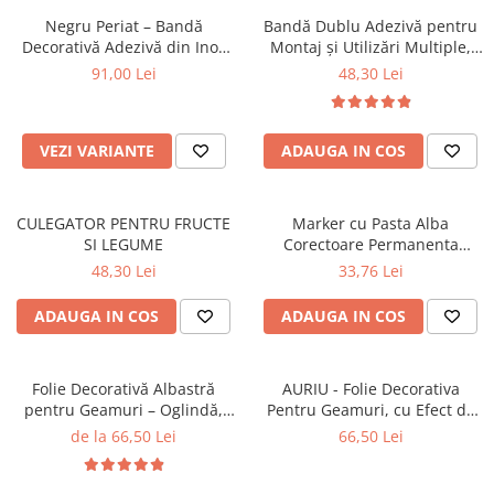
Negru Periat – Bandă
Bandă Dublu Adezivă pentru
Decorativă Adezivă din Inox
Montaj și Utilizări Multiple,
Nichelat, Pentru Decor
Impermeabilă, 2 x 500 cm –
91,00 Lei
48,30 Lei
Premium - Brushed Black
Putere și Utilitate
VEZI VARIANTE
ADAUGA IN COS
CULEGATOR PENTRU FRUCTE
Marker cu Pasta Alba
SI LEGUME
Corectoare Permanenta
Pentru Acoperirea Rosturilor
48,30 Lei
33,76 Lei
sau Gaurilor din Gresie,
Faianta si Marmura, cu
ADAUGA IN COS
ADAUGA IN COS
Uscare Rapida, 15 Metri
Lineari
Folie Decorativă Albastră
AURIU - Folie Decorativa
pentru Geamuri – Oglindă,
Pentru Geamuri, cu Efect de
Intimitate, Protecție Solară
Oglinda Pentru Intimitate si
de la 66,50 Lei
66,50 Lei
Protectie Solara, 60 x 200 cm