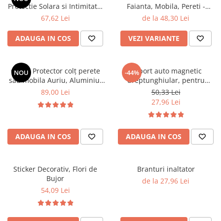
Protectie Solara si Intimitate,
Faianta, Mobila, Pereti -
cu Efect de Vitraliu, Model
Rezistenta la Apa, ARGINTIE
67,62 Lei
de la 48,30 Lei
Fluturi si Flori
ADAUGA IN COS
VEZI VARIANTE
Gold - Protector colț perete
Suport auto magnetic
NOU
-44%
sau mobila Auriu, Aluminiu,
dreptunghiular, pentru
Autoadeziv, Set 3 bucati,
telefon
89,00 Lei
50,33 Lei
20x20mm latime – 90 cm
27,96 Lei
lungime – MaffStuff®
ADAUGA IN COS
ADAUGA IN COS
Sticker Decorativ, Flori de
Branturi inaltator
Bujor
de la 27,96 Lei
54,09 Lei