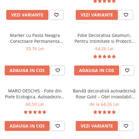
VEZI VARIANTE
VEZI VARIANTE
Marker cu Pasta Neagra
Folie Decorativa Geamuri,
Corectoare Permanenta
Pentru Intimitate si Protectie
Pentru Acoperirea Rosturilor
Solara, Model Abstract 3D
33,76 Lei
64,26 Lei
sau Gaurilor din Gresie,
Efect Curcubeu, 60x200 cm
Faianta si Marmura, cu
Uscare Rapida, 15 Metri
ADAUGA IN COS
ADAUGA IN COS
Lineari
MARO DESCHIS - Folie din
Bandă decorativă autoadezivă
Piele Ecologica, Autoadeziva,
Rose Gold – Oțel inoxidabil,
pentru Reparatie Canapea,
5 metri lungime – 1 / 2 / 3 cm
60,50 Lei
de la 64,26 Lei
Scaun, Interior Autoturism, 50
lățime
x 138 cm
ADAUGA IN COS
VEZI VARIANTE