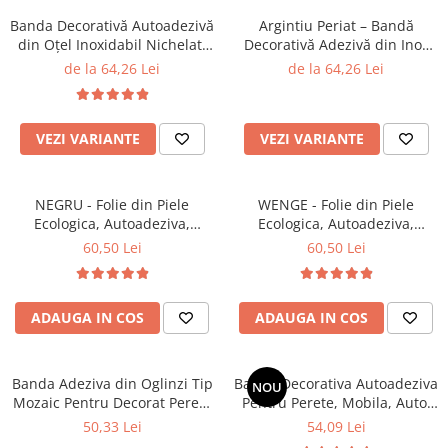
Stickere Copii
Banda Decorativă Autoadezivă
Argintiu Periat – Bandă
Stickere Florale
din Oțel Inoxidabil Nichelat,
Decorativă Adezivă din Inox
NEGRU - 500 cm, Rezistentă la
Nichelat, Pentru Decor
de la 64,26 Lei
de la 64,26 Lei
Stickere Diverse
Apă pentru Pereți și Mobila
Premium - Brushed Silver
Stickere Pentru Usi
Unelte - Accesorii DIY
VEZI VARIANTE
VEZI VARIANTE
Markere Corectoare - Retuș
Mobilier
NEGRU - Folie din Piele
WENGE - Folie din Piele
Ecologica, Autoadeziva,
Ecologica, Autoadeziva,
pentru Reparatie Canapea,
pentru Reparatie Canapea,
60,50 Lei
60,50 Lei
Scaun, Interior Autoturism, 50
Scaun, Interior Autoturism, 50
x 138 cm
x 138 cm, Maro Inchis
ADAUGA IN COS
ADAUGA IN COS
Banda Adeziva din Oglinzi Tip
Banda Decorativa Autoadeziva
NOU
Mozaic Pentru Decorat Pereti,
Pentru Perete, Mobila, Auto,
Mobila si Obiecte, ARGINTIU -
1.1 cm x 5 metri, NEGRU
50,33 Lei
54,09 Lei
4 X 100 cm