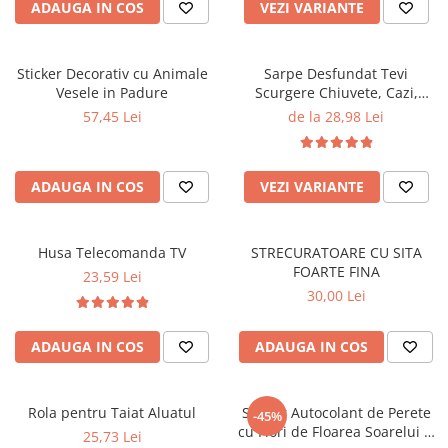
ADAUGA IN COS
VEZI VARIANTE
Sticker Decorativ cu Animale
Sarpe Desfundat Tevi
Vesele in Padure
Scurgere Chiuvete, Cazi,
Cabine de Dus, WC, Sifon
57,45 Lei
de la 28,98 Lei
Pardoseala, si Alte Instalatii
de Scurgere, cu Sistem
Mecanic din Otel, Flexibil
ADAUGA IN COS
VEZI VARIANTE
Husa Telecomanda TV
STRECURATOARE CU SITA
FOARTE FINA
23,59 Lei
30,00 Lei
ADAUGA IN COS
ADAUGA IN COS
Rola pentru Taiat Aluatul
Sticker Autocolant de Perete
-45%
cu Flori de Floarea Soarelui și
25,73 Lei