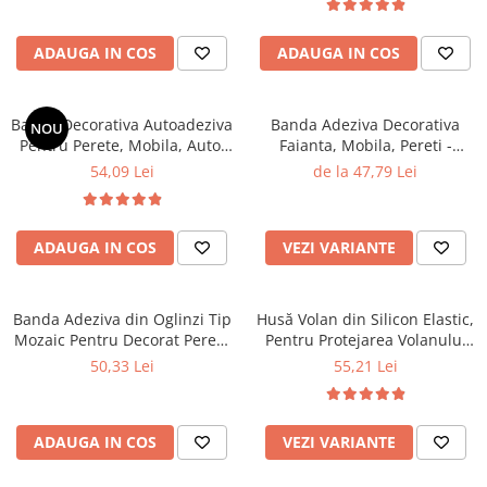
ADAUGA IN COS
ADAUGA IN COS
Banda Decorativa Autoadeziva
Banda Adeziva Decorativa
NOU
Pentru Perete, Mobila, Auto,
Faianta, Mobila, Pereti -
1.1 cm x 5 metri, GOLD
Rezistenta la Apa, AURIU
54,09 Lei
de la 47,79 Lei
ADAUGA IN COS
VEZI VARIANTE
Banda Adeziva din Oglinzi Tip
Husă Volan din Silicon Elastic,
Mozaic Pentru Decorat Pereti,
Pentru Protejarea Volanului
Mobila si Obiecte, ROZ - 4 X
Mașinii si Condus Confortabil,
50,33 Lei
55,21 Lei
100 cm
Universal Compatibila
ADAUGA IN COS
VEZI VARIANTE