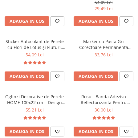
Ferigi, 100x80 cm
54,09 Lei
29,49 Lei
ADAUGA IN COS
ADAUGA IN COS
Sticker Autocolant de Perete
Marker cu Pasta Gri
cu Flori de Lotus și Fluturi,
Corectoare Permanenta
120x65 cm
Pentru Acoperirea Rosturilor
54,09 Lei
33,76 Lei
sau Gaurilor din Gresie,
Faianta si Marmura, cu
Uscare Rapida, 15 Metri
ADAUGA IN COS
ADAUGA IN COS
Lineari
Oglinzi Decorative de Perete
Rosu - Banda Adeziva
HOME 100x22 cm – Design
Reflectorizanta Pentru
Modern pentru Interior
Vizibilitate Mai Buna, cu
55,21 Lei
30,00 Lei
Aspect de Fagure si Adeziv
Puternic 3M, 1 cm x 8 metri
ADAUGA IN COS
ADAUGA IN COS