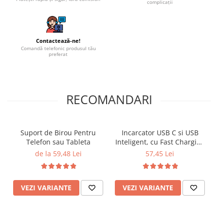
complicații
Contactează-ne!
Comandă telefonic produsul tău
preferat
RECOMANDARI
Suport de Birou Pentru
Incarcator USB C si USB
Telefon sau Tableta
Inteligent, cu Fast Charging
si Power Delivery
de la 59,48 Lei
57,45 Lei
VEZI VARIANTE
VEZI VARIANTE