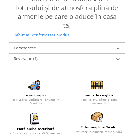
lotusului și de atmosfera plină de
armonie pe care o aduce în casa
ta!
Informatii conformitate produs
Caracteristici
Review-uri
(1)
Livrare rapidă
Livrare la easybox
În 1–2 zile lucrătoare, oriunde în
Ridici coletul când îți este
România
convenabil
Retur simplu în 14 zile
Plată online securizată
Returnezi produsele rapid și fără
Plătești rapid și sigur, fără comision