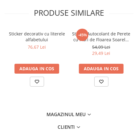
PRODUSE SIMILARE
Sticker decorativ cu literele
Sticker Autocolant de Perete
-45%
alfabetului
cu Flori de Floarea Soarelui
și Ferigi, 100x80 cm
76,67 Lei
54,09 Lei
29,49 Lei
ADAUGA IN COS
ADAUGA IN COS
MAGAZINUL MEU
CLIENTI