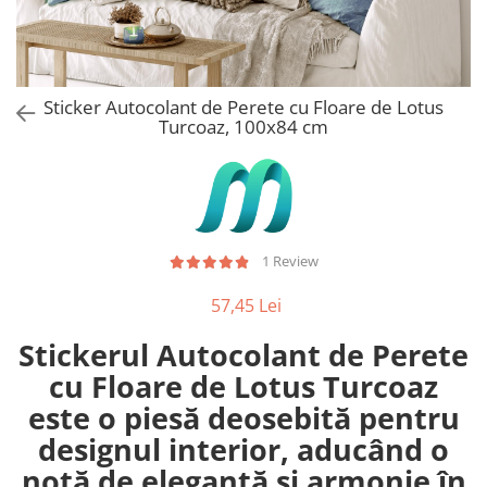
Stickere Copii
Stickere Florale
Stickere Diverse
Stickere Pentru Usi
Sticker Autocolant de Perete cu Floare de Lotus
Turcoaz, 100x84 cm
Unelte - Accesorii DIY
Markere Corectoare - Retuș
Mobilier
1 Review
57,45 Lei
Stickerul Autocolant de Perete
cu Floare de Lotus Turcoaz
este o piesă deosebită pentru
designul interior, aducând o
notă de eleganță și armonie în